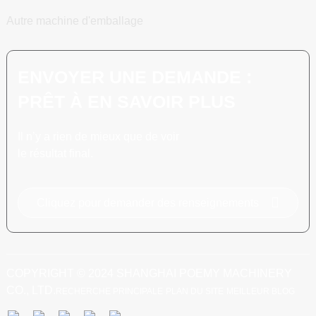
Autre machine d'emballage
ENVOYER UNE DEMANDE :
PRÊT À EN SAVOIR PLUS
Il n’y a rien de mieux que de voir
le résultat final.
Cliquez pour demander des renseignements
COPYRIGHT © 2024 SHANGHAI POEMY MACHINERY
CO., LTD.
RECHERCHE PRINCIPALE
PLAN DU SITE
MEILLEUR BLOG