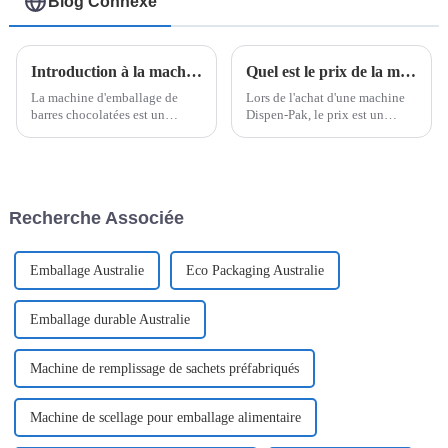
Blog Connexe
Introduction à la machine d'emballage de boîtes de barres de chocolat
Quel est le prix de la machine Dispen-Pak
La machine d'emballage de
Lors de l'achat d'une machine
barres chocolatées est un
Dispen-Pak, le prix est un
système sophistiqué conçu
facteur clé à prendre en compte.
pour simplifier le processus de
Le coût de ces machines
conditionnement des barres
d'emballage peut varier
chocolatées en cartons ou en
considérablement en fonction
boîtes. Utilisant une
de divers facteurs,
Recherche Associée
technologie de pointe, cette
notamment…
machine…
Emballage Australie
Eco Packaging Australie
Emballage durable Australie
Machine de remplissage de sachets préfabriqués
Machine de scellage pour emballage alimentaire