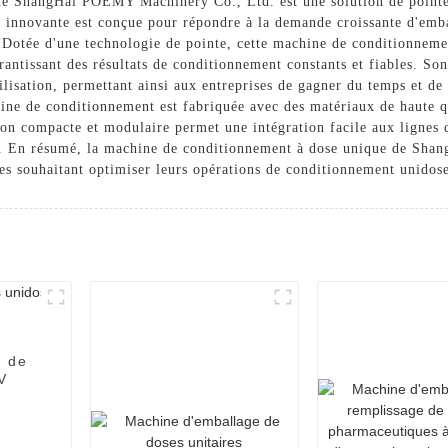
e ShangHai POEMY Machinery Co., Ltd. est une solution de pointe 
e innovante est conçue pour répondre à la demande croissante d'emba
. Dotée d'une technologie de pointe, cette machine de conditionnem
arantissant des résultats de conditionnement constants et fiables. So
tilisation, permettant ainsi aux entreprises de gagner du temps et d
chine de conditionnement est fabriquée avec des matériaux de haute q
on compacte et modulaire permet une intégration facile aux lignes 
ce. En résumé, la machine de conditionnement à dose unique de Sh
ses souhaitant optimiser leurs opérations de conditionnement unidose
e de
V