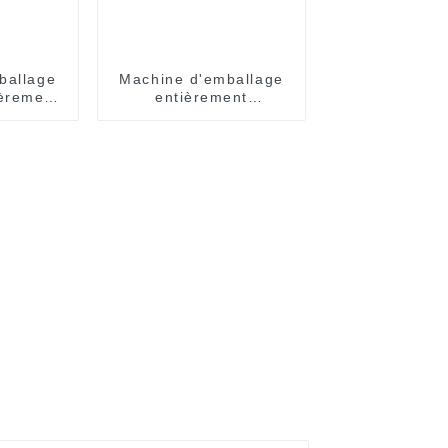
ballage
Machine d'emballage
èrement
entièrement
que
automatique EasySnap