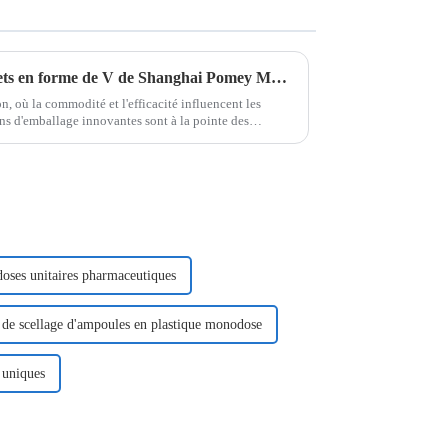
Machine d'emballage de sachets en forme de V de Shanghai Pomey Machinery
 où la commodité et l'efficacité influencent les
ns d'emballage innovantes sont à la pointe des
produits. Le sachet en V...
oses unitaires pharmaceutiques
 de scellage d'ampoules en plastique monodose
 uniques