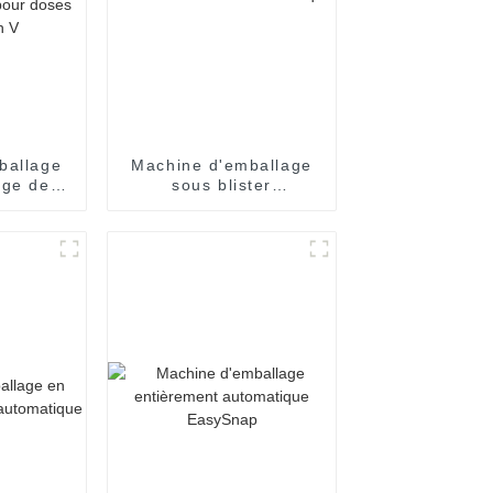
ballage
Machine d'emballage
age de
sous blister
s
entièrement
ques à
automatique
ne seule
doses
en V