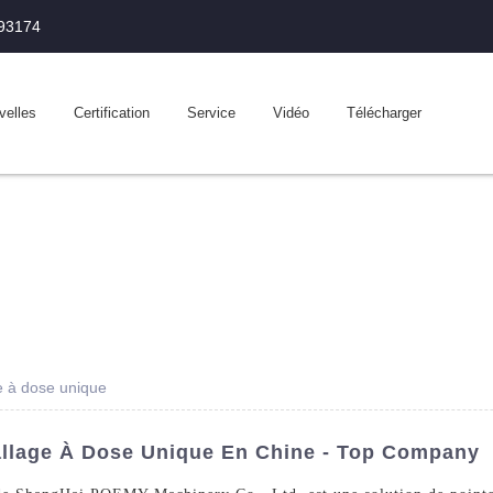
993174
velles
Certification
Service
Vidéo
Télécharger
e à dose unique
llage À Dose Unique En Chine - Top Company