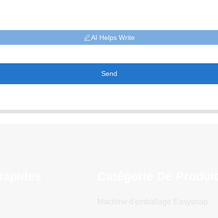
AI Helps Write
Send
Rapides
Catégorie De Produi
Machine d'emballage Easysnap