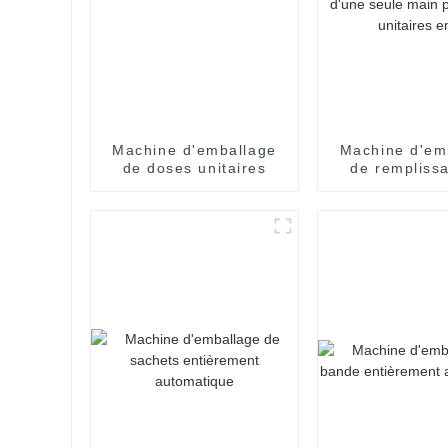
Machine d'emballage
Machine d'em
de doses unitaires
de rempliss
sachet
pharmaceuti
ouverture d'u
main pour 
unitaires 