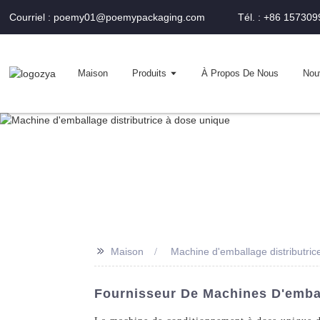
Courriel : poemy01@poemypackaging.com
Tél. : +86 15730
Maison
Produits
À Propos De Nous
Nou
>>
Maison
Machine d'emballage distributric
Fournisseur De Machines D'emba