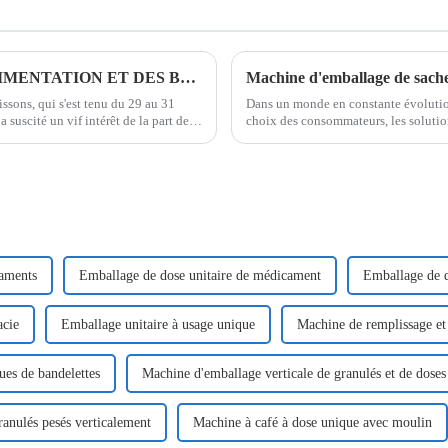
BIENVENUE AU 111E SALON DE L'ALIMENTATION ET DES BOISSONS DE CHINE
ssons, qui s'est tenu du 29 au 31
Dans un monde en constante évolution,
uscité un vif intérêt de la part des
choix des consommateurs, les solutio
senté…
systèmes modernes de distribution de 
caments
Emballage de dose unitaire de médicament
Emballage de d
acie
Emballage unitaire à usage unique
Machine de remplissage et
ues de bandelettes
Machine d'emballage verticale de granulés et de doses
ranulés pesés verticalement
Machine à café à dose unique avec moulin