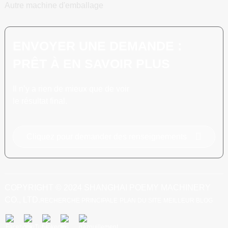
Autre machine d'emballage
ENVOYER UNE DEMANDE :
PRÊT À EN SAVOIR PLUS
Il n’y a rien de mieux que de voir
le résultat final.
Cliquez pour demander des renseignements
COPYRIGHT © 2024 SHANGHAI POEMY MACHINERY
CO., LTD.
RECHERCHE PRINCIPALE
PLAN DU SITE
MEILLEUR BLOG