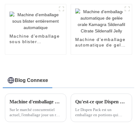
automatique et
efficace
Machine d'emballage
Machine d'emballage
sous blister
automatique de gelée
entièrement
orale Kamagra
automatique
Sildenafil Citrate
Sildenafil Jelly
Blog Connexe
Machine d'emballage de doses unitaires à ouverture d'une seule main
Qu'est-ce que Dispen Pak Pack ?
Sur le marché concurrentiel
Le Dispen Pack est un
actuel, l'emballage joue un rôle
emballage en portions qui
crucial dans l'attrait des
permet de mettre facilement
produits, leur conservation et la
l'assaisonnement sur les
satisfaction client. Shanghai
aliments d'une seule main. Le
Pomey Machinery est à la
Dispen Pack n'est pas