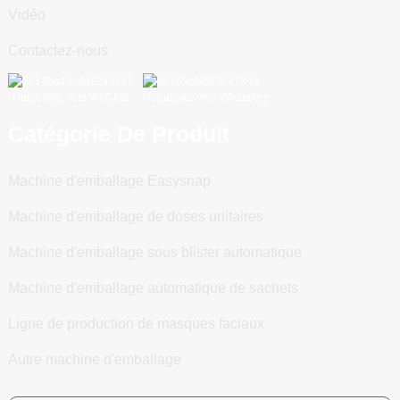
Vidéo
Contactez-nous
Numériser vers WeChat
Numériser vers WhatsApp
Catégorie De Produit
Machine d'emballage Easysnap
Machine d'emballage de doses unitaires
Machine d'emballage sous blister automatique
Machine d'emballage automatique de sachets
Ligne de production de masques faciaux
Autre machine d'emballage