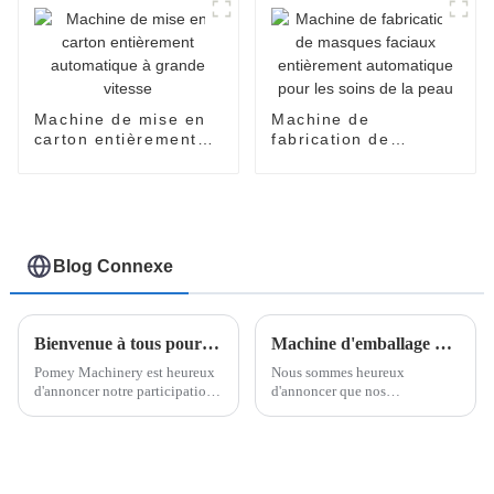
Machine de mise en
Machine de
carton entièrement
fabrication de
automatique à grande
masques faciaux
vitesse
entièrement
automatique pour les
soins de la peau
Blog Connexe
Bienvenue à tous pour participer au China Beauty Expo qui se tiendra au Shanghai New International Expo Center en Chine du 22 au 24 mai 2024
Machine d'emballage Easysnap, qui est une machine d'emballage de sacs de type carte ouverte à une main
Pomey Machinery est heureux
Nous sommes heureux
d'annoncer notre participation
d'annoncer que nos
à CHINA BEAUTY EXPO, qui
départements R&D ont
se déroulera du 22 au 24 mai.
développé une nouvelle
L'exposition se tiendra au
machine d'emballage, les
Shanghai New International
produits emballés par les
Expo Centre en Chine.
machines peuvent être ouverts