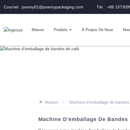
Courriel : poemy01@poemypackaging.com
Tél. : +86 15730
Maison
Produits
À Propos De Nous
Nou
>>
Maison
Machine d'emballage de bandes 
Machine D'emballage De Bandes D