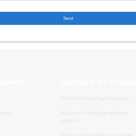
Send
Rapides
Catégorie De Produi
Machine d'emballage Easysnap
e nous
Machine d'emballage de doses
unitaires
Machine d'emballage sous blister