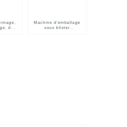
ormage,
Machine d'emballage
ge, de
sous blister
 et
entièrement
e de
automatique
s