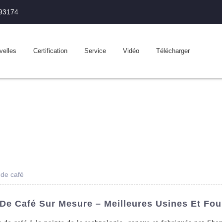
993174
velles
Certification
Service
Vidéo
Télécharger
de café
e Café Sur Mesure – Meilleures Usines Et Fou