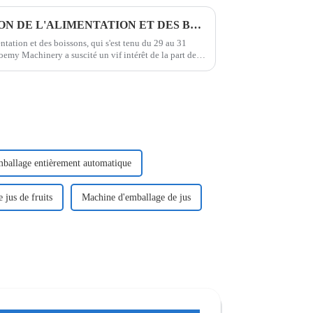
BIENVENUE AU 111E SALON DE L'ALIMENTATION ET DES BOISSONS DE CHINE
ntation et des boissons, qui s'est tenu du 29 au 31
emy Machinery a suscité un vif intérêt de la part des
 entreprise a présenté…
ballage entièrement automatique
 jus de fruits
Machine d'emballage de jus