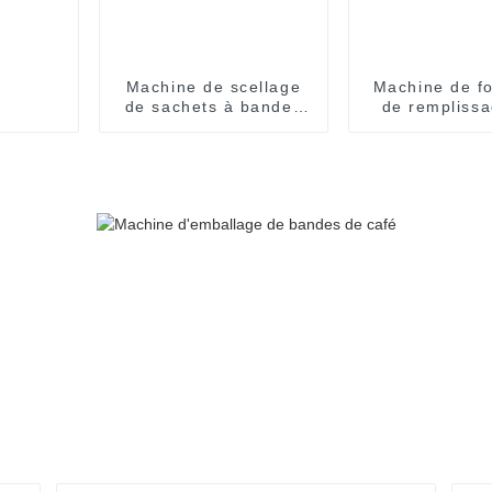
Machine de scellage
Machine de f
de sachets à bandes
de remplissa
multivoies de
scellage
Shanghai Company
d'emballag
blister