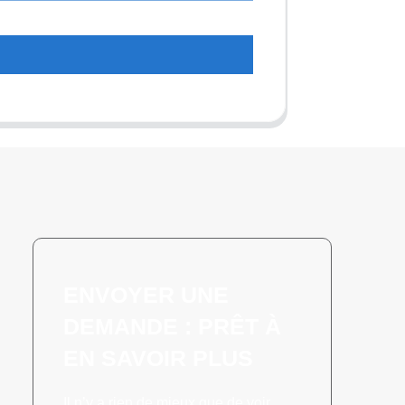
t
ENVOYER UNE
DEMANDE : PRÊT À
EN SAVOIR PLUS
Il n’y a rien de mieux que de voir