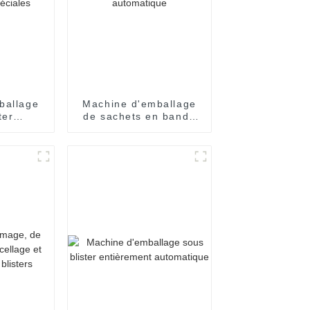
ballage
Machine d'emballage
ter
de sachets en bande
ent
entièrement
 pour
automatique
iales