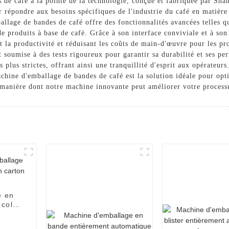
 de café à la pointe de la technologie, conçue et fabriquée par S
répondre aux besoins spécifiques de l'industrie du café en matière d
llage de bandes de café offre des fonctionnalités avancées telles qu
de produits à base de café. Grâce à son interface conviviale et à so
t la productivité et réduisant les coûts de main-d'œuvre pour les pr
t soumise à des tests rigoureux pour garantir sa durabilité et ses p
 plus strictes, offrant ainsi une tranquillité d'esprit aux opérateu
achine d'emballage de bandes de café est la solution idéale pour op
a manière dont notre machine innovante peut améliorer votre process
e en
colat
use
arton