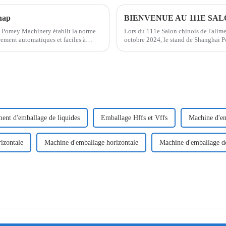
nap
ai Pomey Machinery établit la norme
Lors du 111e Salon chinois de l'alime
rement automatiques et faciles à
octobre 2024, le stand de Shanghai Po
ons des solutions d'emballage
clients du secteur. Cette année, notre
ent d'emballage de liquides
Emballage Hffs et Vffs
Machine d'em
izontale
Machine d'emballage horizontale
Machine d'emballage de