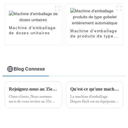
EasySnap
automatique SNP-60
Machine d'emballage
Machine d'emballage
de doses unitaires
de produits de type
gobelet entièrement
automatique
Blog Connexe
Rejoignez-nous au 35e Salon international des machines de Malaisie - Stand L17 !
Qu'est-ce qu'une machine d'emballage Dispen Pack ?
Chers clients, Nous sommes
La machine d'emballage
ravis de vous inviter au 35e
Dispen Pack est un équipement
Salon international des
hautement spécialisé conçu
machines de Malaisie, où nous
pour créer des emballages à
présenterons nos dernières
usage unique et à portions
innovations en matière de
contrôlées, offrant un confort et
machines d'emballage et de
une fonctionnalité inégalés.