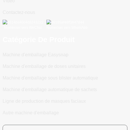
Vidéo
Contactez-nous
Numériser vers WeChat
Numériser vers WhatsApp
Catégorie De Produit
Machine d'emballage Easysnap
Machine d'emballage de doses unitaires
Machine d'emballage sous blister automatique
Machine d'emballage automatique de sachets
Ligne de production de masques faciaux
Autre machine d'emballage