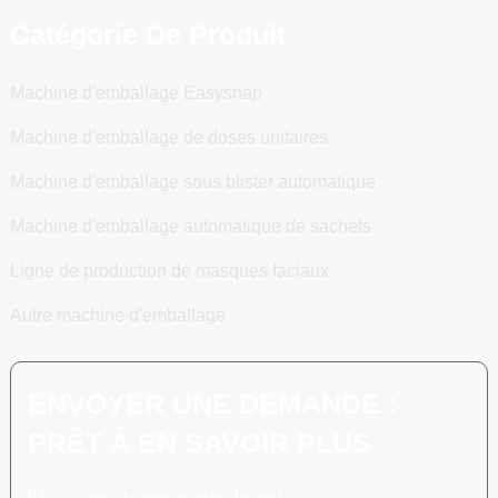
Catégorie De Produit
Machine d'emballage Easysnap
Machine d'emballage de doses unitaires
Machine d'emballage sous blister automatique
Machine d'emballage automatique de sachets
Ligne de production de masques faciaux
Autre machine d'emballage
ENVOYER UNE DEMANDE :
PRÊT À EN SAVOIR PLUS
Il n’y a rien de mieux que de voir