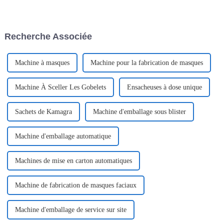
d'annoncer sa participation au
Avec le développement
prochain salon professionnel
économique, la demande
en Thaïlande. L'événement, qui
d'emballages unidoses
se tiendra...
pratiques et hygiéniques est en
Recherche Associée
constante augmentation.
Machine à masques
Machine pour la fabrication de masques
Machine À Sceller Les Gobelets
Ensacheuses à dose unique
Sachets de Kamagra
Machine d'emballage sous blister
Machine d'emballage automatique
Machines de mise en carton automatiques
Machine de fabrication de masques faciaux
Machine d'emballage de service sur site