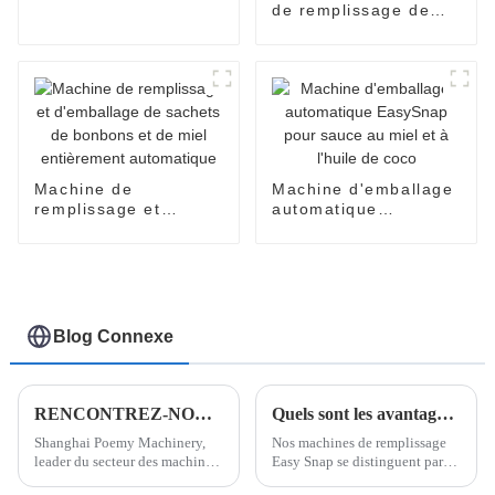
entièrement
de remplissage de
automatique
sachets à pression
facile pour sirop,
miel, huile d'olive,
confiture, sauce
Machine de
Machine d'emballage
remplissage et
automatique
d'emballage de
EasySnap pour sauce
sachets de bonbons
au miel et à l'huile de
et de miel
coco
entièrement
automatique
Blog Connexe
RENCONTREZ-NOUS DU 12 AU 15 JUIN 2024 À PROPAK ASIA À BANGKOK, THAÏLANDE
Quels sont les avantages de notre machine d'emballage Easy Snap ?
Shanghai Poemy Machinery,
Nos machines de remplissage
leader du secteur des machines
Easy Snap se distinguent par
d'emballage, est ravi
leur rapidité et leur précision.