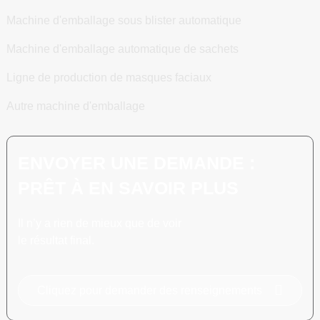
Machine d'emballage sous blister automatique
Machine d'emballage automatique de sachets
Ligne de production de masques faciaux
Autre machine d'emballage
ENVOYER UNE DEMANDE :
PRÊT À EN SAVOIR PLUS
Il n’y a rien de mieux que de voir
le résultat final.
Cliquez pour demander des renseignements