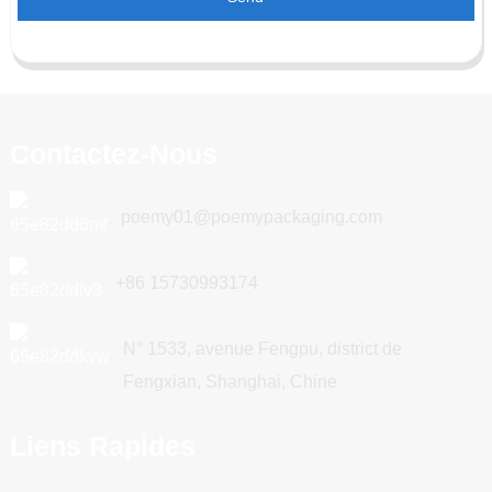
Contactez-Nous
poemy01@poemypackaging.com
+86 15730993174
N° 1533, avenue Fengpu, district de
Fengxian, Shanghai, Chine
Liens Rapides