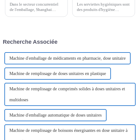
Dans le secteur concurrentiel
Les serviettes hygiéniques sont
de l'emballage, Shanghai
des produits d'hygiène
Pomey Machinery établit la
essentiels pour les femmes
norme avec ses machines
pendant leurs règles. Leur
d'emballage révolutionnaires,
procédé de fabrication allie
entièrement automatiques et
technologie, hygiène et design
faciles à encliqueter. En tant
ergonomique pour offrir aux
Recherche Associée
que fabricant leader, nous
femmes un confort optimal.
proposons des solutions
d'emballage avancées.
Machine d'emballage de médicaments en pharmacie, dose unitaire
Machine de remplissage de doses unitaires en plastique
Machine de remplissage de comprimés solides à doses unitaires et
multidoses
Machine d'emballage automatique de doses unitaires
Machine de remplissage de boissons énergisantes en dose unitaire à