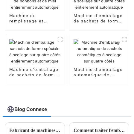
Machine de
Machine d'emballage
remplissage et
de sachets de forme
d'emballage de
spéciale à scellage
sachets de bonbons
sur quatre côtés
et de miel
entièrement
entièrement
automatique
automatique
Machine d'emballage
Machine d'emballage
de sachets de forme
automatique de
spéciale à scellage
sachets cosmétiques
sur quatre côtés
à scellage sur quatre
entièrement
côtés
automatique
Blog Connexe
Fabricant de machines d'emballage Easy Snap
Comment traiter l'emballage des serviettes hygiéniques ?