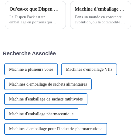
Qu'est-ce que Dispen Pak Pack ?
Machine d'emballage de sachets en forme de V de Shanghai Pomey Machinery
Le Dispen Pack est un
Dans un monde en constante
emballage en portions qui
évolution, où la commodité et
permet de mettre facilement
l'efficacité influencent les
l'assaisonnement sur les
choix des consommateurs, les
aliments d'une seule main. Le
solutions d'emballage
Dispen Pack n'est pas
innovantes sont à la pointe des
seulement utilisé dans la scène
systèmes modernes de
Recherche Associée
culinaire mais aussi dans
distribution de produits. Le
d'autres scènes. Un Dispen Pack
sachet en V...
Pak fait généralement
référence...
Machine à plusieurs voies
Machines d'emballage Vffs
Machines d'emballage de sachets alimentaires
Machine d'emballage de sachets multivoies
Machine d'emballage pharmaceutique
Machines d'emballage pour l'industrie pharmaceutique