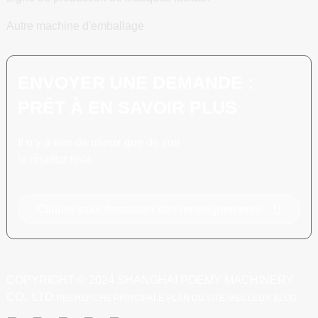
Autre machine d'emballage
ENVOYER UNE DEMANDE :
PRÊT À EN SAVOIR PLUS
Il n’y a rien de mieux que de voir
le résultat final.
Cliquez pour demander des renseignements
COPYRIGHT © 2024 SHANGHAI POEMY MACHINERY
CO., LTD.
RECHERCHE PRINCIPALE
PLAN DU SITE
MEILLEUR BLOG