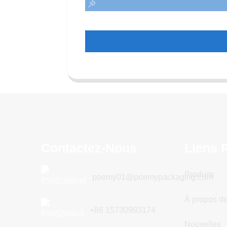
Contactez-Nous
Liens 
Produits
poemy01@poemypackaging.com
À propos d
+86 15730993174
Nouvelles