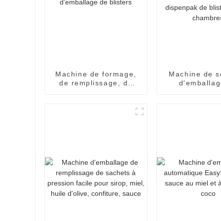
Machine de formage,
Machine de s
de remplissage, de
d'emballag
scellage et
remplissage d
d'emballage de
de crème d'h
blisters
miel de confi
sauce de disp
blister à 
chambr