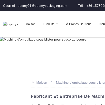
Courriel : poemy01@poemypackaging.com
Tél. : +86 15730
Maison
Produits
À Propos De Nous
Nou
>>
Maison
Machine d'emballage sous bliste
Fabricant Et Entreprise De Mach