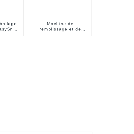
ballage
Machine de
EasySnap
remplissage et de
 miel et
scellage de pâte
e coco
liquide pour sauce
piquante, ketchup,
chili, sachets à
pression, équipement
d'emballage