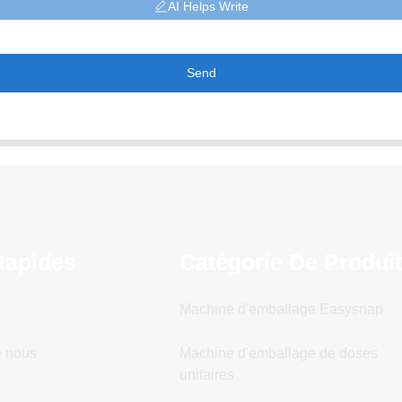
AI Helps Write
Send
Rapides
Catégorie De Produi
Machine d'emballage Easysnap
e nous
Machine d'emballage de doses
unitaires