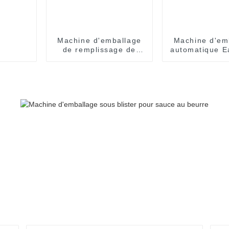
Machine d'emballage
Machine d'em
de remplissage de
automatique 
sachets à pression
pour sauce au
facile pour sirop, miel,
à l'huile d
huile d'olive, confiture,
sauce