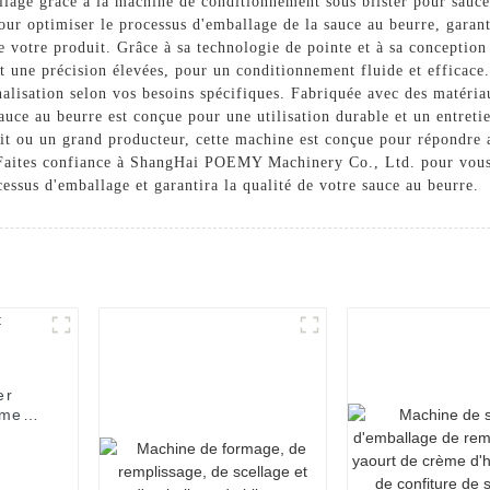
ballage grâce à la machine de conditionnement sous blister pour s
ur optimiser le processus d'emballage de la sauce au beurre, garant
de votre produit. Grâce à sa technologie de pointe et à sa conceptio
t une précision élevées, pour un conditionnement fluide et efficace.
onnalisation selon vos besoins spécifiques. Fabriquée avec des matéri
uce au beurre est conçue pour une utilisation durable et un entret
it ou un grand producteur, cette machine est conçue pour répondre 
it. Faites confiance à ShangHai POEMY Machinery Co., Ltd. pour vou
essus d'emballage et garantira la qualité de votre sauce au beurre.
er
rmes