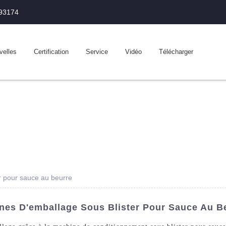
993174
velles
Certification
Service
Vidéo
Télécharger
r pour sauce au beurre
ines D'emballage Sous Blister Pour Sauce Au B