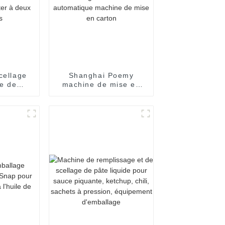
cellage
Shanghai Poemy
e de
machine de mise en
e yaourt
carton automatique de
uile de
boîte de chocolat
ture de
machine d'emballage
enpak de
encartonneuse
deux
automatique machine
es
de mise en carton