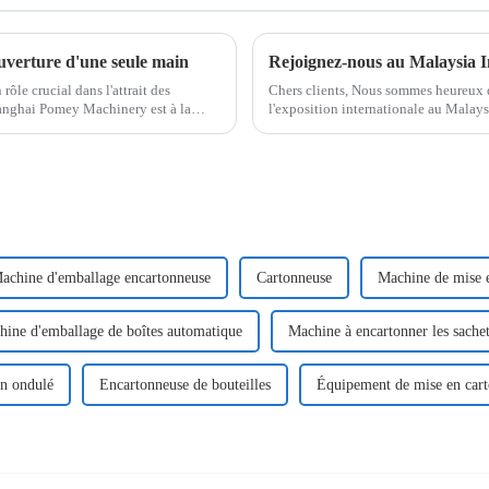
uverture d'une seule main
rôle crucial dans l'attrait des
Chers clients, Nous sommes heureux 
Shanghai Pomey Machinery est à la
l'exposition internationale au Malay
du 1er septembre au 31 octobre 2021
achine d'emballage encartonneuse
Cartonneuse
Machine de mise 
ine d'emballage de boîtes automatique
Machine à encartonner les sache
on ondulé
Encartonneuse de bouteilles
Équipement de mise en cart