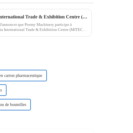
Rejoignez-nous au Malaysia International Trade & Exhibition Centre (MITEC) pour découvrir notre dernière technologie en matière de machines d'emballage
d'annoncer que Poemy Machinery participe à
sia International Trade & Exhibition Centre (MITEC)
.
en carton pharmaceutique
ts
on de bouteilles