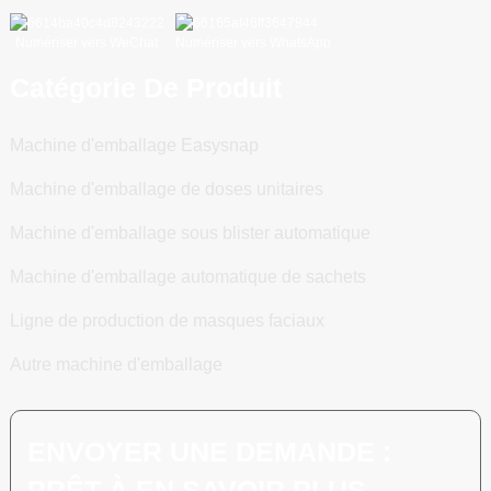
Numériser vers WeChat
Numériser vers WhatsApp
Catégorie De Produit
Machine d'emballage Easysnap
Machine d'emballage de doses unitaires
Machine d'emballage sous blister automatique
Machine d'emballage automatique de sachets
Ligne de production de masques faciaux
Autre machine d'emballage
ENVOYER UNE DEMANDE :
PRÊT À EN SAVOIR PLUS