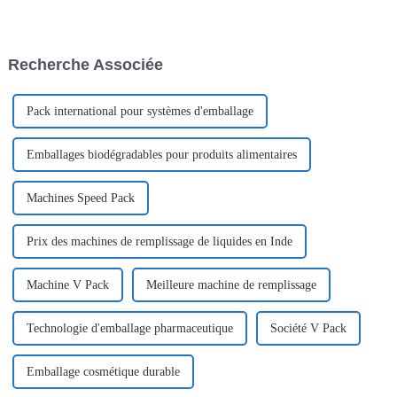
produits, leur conservation et la
offrant une praticité et une
satisfaction client. Shanghai
accessibilité accrues. Ces
Pomey Machinery est à la
produits, notamment les
pointe de ce secteur et
bouchons à ouverture facile
Recherche Associée
propose…
pour boissons, les emballages
pharmaceutiques…
Pack international pour systèmes d'emballage
Emballages biodégradables pour produits alimentaires
Machines Speed ​​Pack
Prix ​​des machines de remplissage de liquides en Inde
Machine V Pack
Meilleure machine de remplissage
Technologie d'emballage pharmaceutique
Société V Pack
Emballage cosmétique durable