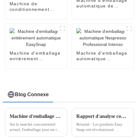
Machine d'emballage
Machine de
automatique de
conditionnement
sachets unidoses en
automatique de
forme de V
crèmes et d'huiles de
CBD
Machine d'emballage
Machine d'emballage
entièrement
automatique
automatique
Nespresso
EasySnap
Professional Intenso
Blog Connexe
Machine d'emballage de doses unitaires à ouverture d'une seule main
Rapport d'analyse complet sur les produits Easy Snap
Sur le marché concurrentiel
Résumé : Les produits Easy
actuel, l'emballage joue un rôle
Snap ont révolutionné
crucial dans l'attrait des
l'industrie de l'emballage en