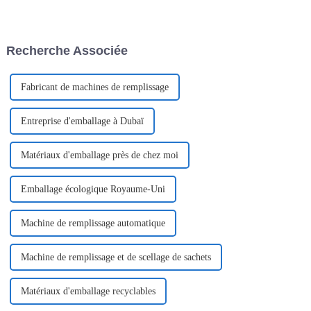
depuis 2018. Avec leurs
conditionner des doses
avantages de compacité, de
individuelles dans un format
commodité, de stérilité et de
innovant et convivial. Ces
sécurité, et leurs ingrédients
machines sont utilisées pour le
Recherche Associée
actifs qui préservent la
conditionnement de divers
fraîcheur,...
produits liquides ou semi-
liquides.
Fabricant de machines de remplissage
Entreprise d'emballage à Dubaï
Matériaux d'emballage près de chez moi
Emballage écologique Royaume-Uni
Machine de remplissage automatique
Machine de remplissage et de scellage de sachets
Matériaux d'emballage recyclables