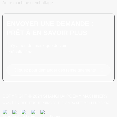
Autre machine d'emballage
ENVOYER UNE DEMANDE :
PRÊT À EN SAVOIR PLUS
Il n’y a rien de mieux que de voir
le résultat final.
Cliquez pour demander des renseignements
COPYRIGHT © 2024 SHANGHAI POEMY MACHINERY
CO., LTD.
RECHERCHE PRINCIPALE
PLAN DU SITE
MEILLEUR BLOG