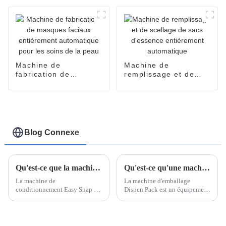
vitesse
Machine de
Machine de
fabrication de
remplissage et de
masques faciaux
scellage de sacs
entièrement
d'essence
automatique pour les
entièrement
soins de la peau
automatique
Blog Connexe
Qu'est-ce que la machine d'emballage Easy Snap ?
Qu'est-ce qu'une machine d'emballage Dispen Pack ?
La machine de
La machine d'emballage
conditionnement Easy Snap est
Dispen Pack est un équipement
conçue pour créer et
hautement spécialisé conçu
conditionner des doses
pour créer des emballages à
individuelles dans un format
usage unique et à portions
innovant et convivial. Ces
contrôlées, offrant un confort et