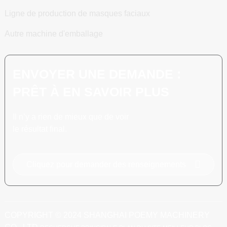
Ligne de production de masques faciaux
Autre machine d'emballage
ENVOYER UNE DEMANDE :
PRÊT À EN SAVOIR PLUS
Il n’y a rien de mieux que de voir
le résultat final.
Cliquez pour demander des renseignements
COPYRIGHT © 2024 SHANGHAI POEMY MACHINERY