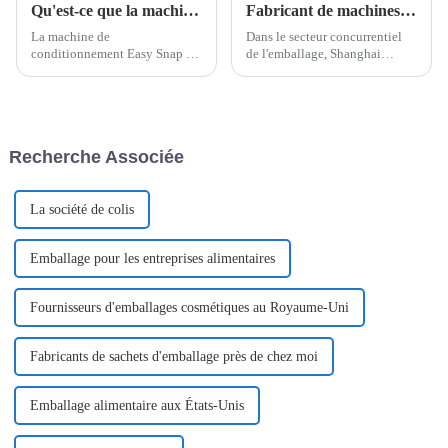
Qu'est-ce que la machine d'emballage Easy Snap ?
Fabricant de machines d'emballage Easy Snap
La machine de
Dans le secteur concurrentiel
conditionnement Easy Snap est
de l'emballage, Shanghai
conçue pour créer et
Pomey Machinery établit la
conditionner des doses
norme avec ses machines
individuelles dans un format
d'emballage révolutionnaires,
innovant et convivial. Ces
entièrement automatiques et
machines sont utilisées pour le
faciles à encliqueter. En tant
Recherche Associée
conditionnement de divers
que fabricant leader, nous
produits liquides ou semi-
proposons des solutions
liquides.
d'emballage avancées.
La société de colis
Emballage pour les entreprises alimentaires
Fournisseurs d'emballages cosmétiques au Royaume-Uni
Fabricants de sachets d'emballage près de chez moi
Emballage alimentaire aux États-Unis