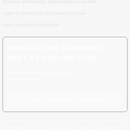
Machine d'emballage automatique de sachets
Ligne de production de masques faciaux
Autre machine d'emballage
ENVOYER UNE DEMANDE :
PRÊT À EN SAVOIR PLUS
Il n’y a rien de mieux que de voir
le résultat final.
Cliquez pour demander des renseignements
COPYRIGHT © 2024 SHANGHAI POEMY MACHINERY