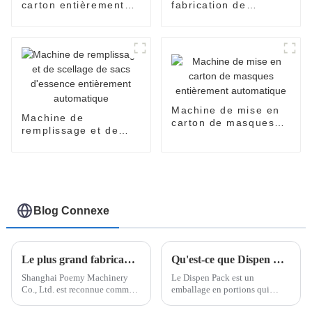
carton entièrement
fabrication de
automatique à grande
masques faciaux
vitesse
entièrement
automatique pour les
soins de la peau
Machine de mise en
Machine de
carton de masques
remplissage et de
entièrement
scellage de sacs
automatique
d'essence
entièrement
automatique
Blog Connexe
Le plus grand fabricant chinois de machines d'emballage EasySnap - Shanghai Poemy Company
Qu'est-ce que Dispen Pak Pack ?
Shanghai Poemy Machinery
Le Dispen Pack est un
Co., Ltd. est reconnue comme
emballage en portions qui
le plus grand fabricant de
permet de mettre facilement