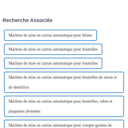
machines d'emballage
l'assaisonnement sur les
EasySnap en Chine.
aliments d'une seule main. Le
L'entreprise s'est imposée
Dispen Pack n'est pas
comme un leader du secteur
seulement utilisé dans la scène
Recherche Associée
grâce à ses...
culinaire mais aussi dans
d'autres scènes. Un Dispen Pack
Pak fait généralement
référence...
Machine de mise en carton automatique pour blister
Machine de mise en carton automatique pour bouteilles
Machine de mise en carton automatique pour bouteilles
Machine de mise en carton automatique pour bouteilles de savon et
de dentifrice
Machine de mise en carton automatique pour bouteilles, tubes et
plaquettes alvéolées
Machine de mise en carton automatique pour compte-gouttes de