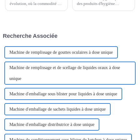
évolution, où la commodité et
des produits d'hygiène
l'efficacité influencent les
essentiels pour les femmes
choix des consommateurs, les
pendant leurs règles. Leur
solutions d'emballage
procédé de fabrication allie
innovantes sont à la pointe des
technologie, hygiène et design
systèmes modernes de
ergonomique pour offrir aux
Recherche Associée
distribution de produits. Le
femmes un confort optimal.
sachet en V...
Machine de remplissage de gouttes oculaires à dose unique
Machine de remplissage et de scellage de liquides oraux à dose
unique
Machine d'emballage sous blister pour liquides à dose unique
Machine d'emballage de sachets liquides à dose unique
Machine d'emballage distributrice à dose unique
Machine de conditionnement sous blister de ketchup à dose unique