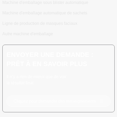
Machine d'emballage sous blister automatique
Machine d'emballage automatique de sachets
Ligne de production de masques faciaux
Autre machine d'emballage
ENVOYER UNE DEMANDE :
PRÊT À EN SAVOIR PLUS
Il n’y a rien de mieux que de voir
le résultat final.
Cliquez pour demander des renseignements