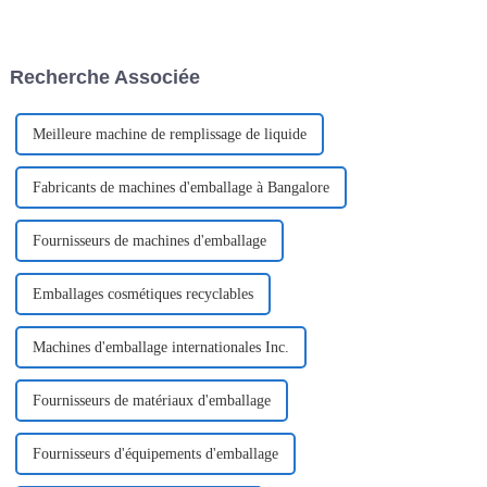
mondiale, le commerce
pour créer des emballages à
international joue un rôle de
usage unique et à portions
plus en plus important dans le
contrôlées, offrant un confort et
développement économique de
une fonctionnalité inégalés.
Recherche Associée
divers pays. À mesure que le
Cet équipement...
monde...
Meilleure machine de remplissage de liquide
Fabricants de machines d'emballage à Bangalore
Fournisseurs de machines d'emballage
Emballages cosmétiques recyclables
Machines d'emballage internationales Inc.
Fournisseurs de matériaux d'emballage
Fournisseurs d'équipements d'emballage