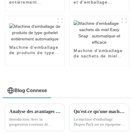
entièrement
et d'emballage
automatique
entièrement
EasySnap
automatique SNP-60
Machine d'emballage
Machine d'emballage
de produits de type
de sachets de miel
gobelet entièrement
Easy Snap :
automatique
automatique et
efficace
Blog Connexe
Analyse des avantages des machines d'emballage chinoises sur le marché international
Qu'est-ce qu'une machine d'emballage Dispen Pack ?
Introduction Avec la
La machine d'emballage
progression continue de
Dispen Pack est un équipement
l'intégration économique
hautement spécialisé conçu