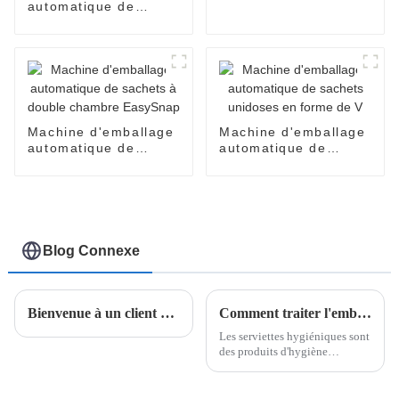
EasySnap pour sauce
automatique de
au miel et à l'huile de
produits cosmétiques
coco
pour crèmes pour le
visage, parfums,
huiles, lotions, soins
de la peau
Machine d'emballage
Machine d'emballage
automatique de
automatique de
sachets à double
sachets unidoses en
chambre EasySnap
forme de V
Blog Connexe
Bienvenue à un client d'Arabie saoudite pour visiter notre usine.
Comment traiter l'emballage des serviettes hygiéniques ?
Les serviettes hygiéniques sont
des produits d'hygiène
essentiels pour les femmes
pendant leurs règles. Leur
procédé de fabrication allie