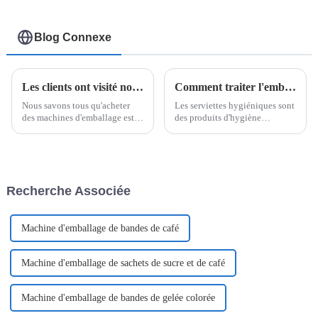
Blog Connexe
Les clients ont visité notre usine pour la machine d'emballage easysnap
Comment traiter l'emballage des serviettes hygiéniques ?
Nous savons tous qu'acheter
Les serviettes hygiéniques sont
des machines d'emballage est
des produits d'hygiène
une décision très prudente.
essentiels pour les femmes
Avant de prendre une
pendant leurs règles. Leur
décision…
procédé de fabrication allie
technologie, hygiène et design
ergonomique pour offrir aux
Recherche Associée
femmes un confort optimal.
Machine d'emballage de bandes de café
Machine d'emballage de sachets de sucre et de café
Machine d'emballage de bandes de gelée colorée