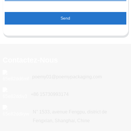
Send
Contactez-Nous
poemy01@poemypackaging.com
+86 15730993174
N° 1533, avenue Fengpu, district de
Fengxian, Shanghai, Chine