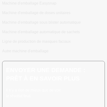
Machine d'emballage Easysnap
Machine d'emballage de doses unitaires
Machine d'emballage sous blister automatique
Machine d'emballage automatique de sachets
Ligne de production de masques faciaux
Autre machine d'emballage
ENVOYER UNE DEMANDE :
PRÊT À EN SAVOIR PLUS
Il n’y a rien de mieux que de voir
le résultat final.