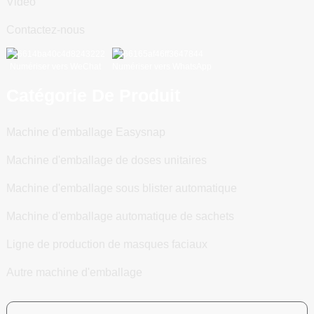
Vidéo
Contactez-nous
Numériser vers WeChat
Numériser vers WhatsApp
Catégorie De Produit
Machine d'emballage Easysnap
Machine d'emballage de doses unitaires
Machine d'emballage sous blister automatique
Machine d'emballage automatique de sachets
Ligne de production de masques faciaux
Autre machine d'emballage