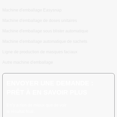
Machine d'emballage Easysnap
Machine d'emballage de doses unitaires
Machine d'emballage sous blister automatique
Machine d'emballage automatique de sachets
Ligne de production de masques faciaux
Autre machine d'emballage
ENVOYER UNE DEMANDE :
PRÊT À EN SAVOIR PLUS
Il n’y a rien de mieux que de voir
le résultat final.