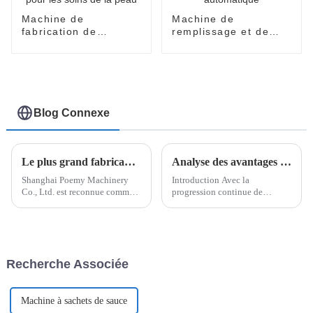
Machine de
Machine de
fabrication de
remplissage et de
masques faciaux
scellage de sacs
entièrement
d'essence
automatique pour les
entièrement
soins de la peau
automatique
Blog Connexe
Le plus grand fabricant chinois de machines d'emballage EasySnap - Shanghai Poemy Company
Analyse des avantages des machines d'emballage chinoises sur le marché international
Shanghai Poemy Machinery
Introduction Avec la
Co., Ltd. est reconnue comme
progression continue de
le plus grand fabricant de
l'intégration économique
machines d'emballage
mondiale, le commerce
EasySnap en Chine.
international joue un rôle de
L'entreprise s'est imposée
plus en plus important dans le
comme un leader du secteur
développement économique de
Recherche Associée
grâce à ses...
divers pays. À mesure que le
monde...
Machine à sachets de sauce