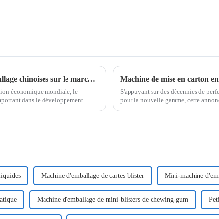
Analyse des avantages des machines d'emballage chinoises sur le marché international
Machine de mise en carton en
ation économique mondiale, le
S'appuyant sur des décennies de perf
important dans le développement
pour la nouvelle gamme, cette annonc
tendances du marché...
liquides
Machine d'emballage de cartes blister
Mini-machine d'emb
atique
Machine d'emballage de mini-blisters de chewing-gum
Pet