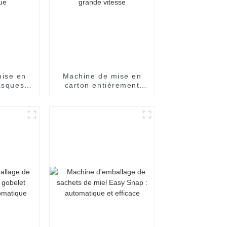
ise en
Machine de mise en
asques
carton entièrement
ent
automatique à grande
que
vitesse