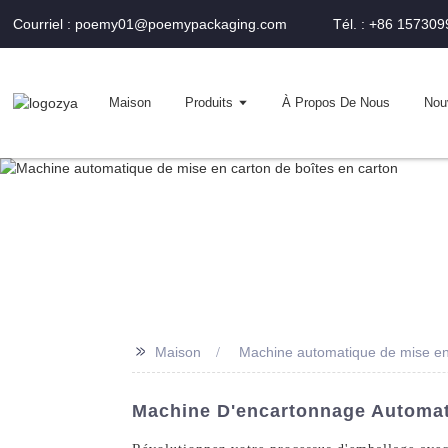
Courriel : poemy01@poemypackaging.com
Tél. : +86 15730
Maison
Produits
À Propos De Nous
Nou
>>
Maison
Machine automatique de mise en 
Machine D'encartonnage Automati