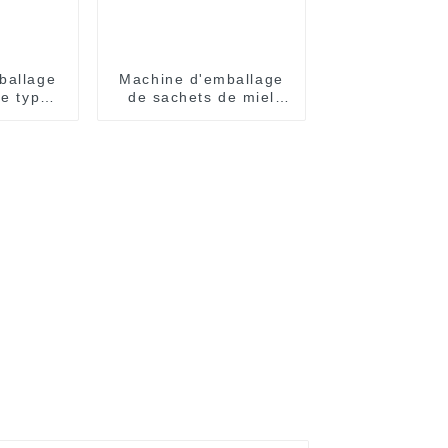
ballage
Machine d'emballage
de type
de sachets de miel
èrement
Easy Snap :
que
automatique et
efficace