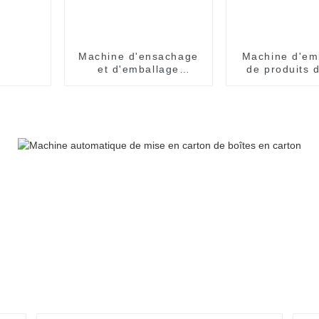
Machine d'ensachage
Machine d'em
et d'emballage
de produits 
entièrement
gobelet enti
automatique SNP-60
automati