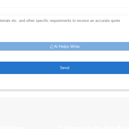
AI Helps Write
Send
Rapides
Catégorie De Produi