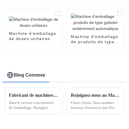
automatique
entièrement
EasySnap
automatique SNP-60
Machine d'emballage
Machine d'emballage
de doses unitaires
de produits de type
gobelet entièrement
automatique
Blog Connexe
Fabricant de machines d'emballage Easy Snap
Rejoignez-nous au Malaysia International Trade & Exhibition Centre (MITEC) pour découvrir notre dernière technologie en matière de machines d'emballage
Dans le secteur concurrentiel
Chers clients, Nous sommes
de l'emballage, Shanghai
heureux d'annoncer que Poemy
Pomey Machinery établit la
Machinery participe à
norme avec ses machines
l'exposition internationale au
d'emballage révolutionnaires,
Malaysia International Trade &
entièrement automatiques et
Exhibition Centre (MITEC) du