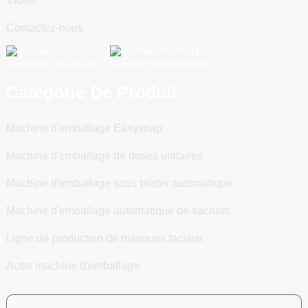
Vidéo
Contactez-nous
Numériser vers WeChat
Numériser vers WhatsApp
Catégorie De Produit
Machine d'emballage Easysnap
Machine d'emballage de doses unitaires
Machine d'emballage sous blister automatique
Machine d'emballage automatique de sachets
Ligne de production de masques faciaux
Autre machine d'emballage