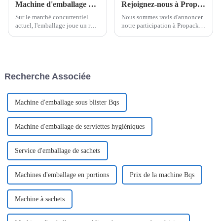
Machine d'emballage de doses unitaires à ouverture d'une seule main
Rejoignez-nous à Propack Vietnam 2024
Sur le marché concurrentiel
Nous sommes ravis d'annoncer
actuel, l'emballage joue un rôle
notre participation à Propack
crucial dans l'attrait des
Vietnam 2024, nous présentons
produits, leur conservation et la
une variété de nos machines
satisfaction client. Shanghai
d'emballage les plus récentes et
Pomey Machinery est à la
les plus innovantes, notamment
pointe de ce secteur et
la machine d'emballage
Recherche Associée
propose…
EasySnap, Single D...
Machine d'emballage sous blister Bqs
Machine d'emballage de serviettes hygiéniques
Service d'emballage de sachets
Machines d'emballage en portions
Prix ​​de la machine Bqs
Machine à sachets