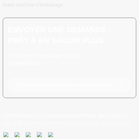
Autre machine d'emballage
ENVOYER UNE DEMANDE :
PRÊT À EN SAVOIR PLUS
Il n’y a rien de mieux que de voir
le résultat final.
Cliquez pour demander des renseignements
COPYRIGHT © 2024 SHANGHAI POEMY MACHINERY
CO., LTD.
RECHERCHE PRINCIPALE
PLAN DU SITE
MEILLEUR BLOG