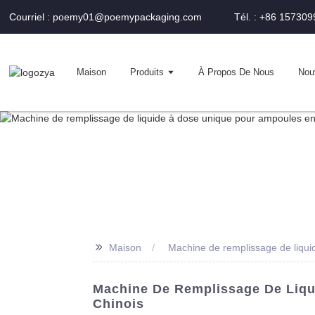
Courriel : poemy01@poemypackaging.com
Tél. : +86 15730
Maison
Produits
À Propos De Nous
Nou
>>
Maison
Machine de remplissage de liqui
Machine De Remplissage De Liqui
Chinois