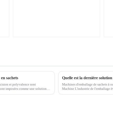
 en sachets
Quelle est la dernière solution
écision et polyvalence sont
Machines d'emballage de sachets à o
 sont imposées comme une solution
Machine L'industrie de l'emballage 
eurs…
consommateurs en matière de commodit