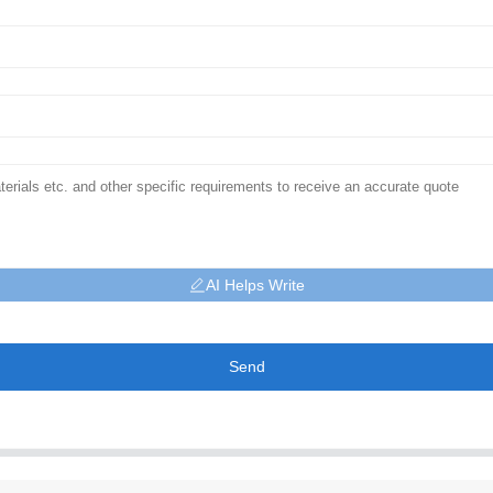
AI Helps Write
Send