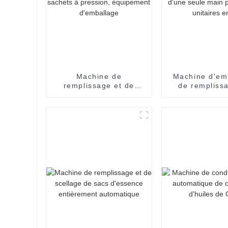
Machine de
Machine d'em
remplissage et de
de rempliss
scellage de pâte
sachet
liquide pour sauce
pharmaceuti
piquante, ketchup,
ouverture d'u
chili, sachets à
main pour 
pression, équipement
unitaires 
d'emballage