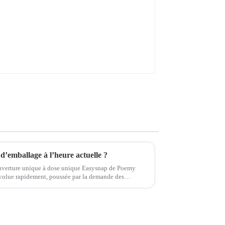
 d’emballage à l’heure actuelle ?
uverture unique à dose unique Easysnap de Poemy
évolue rapidement, poussée par la demande des
é, de durabilité et de convivialité.