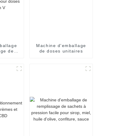
ballage
Machine d'emballage
age de
de doses unitaires
s
ques à
ne seule
doses
en V