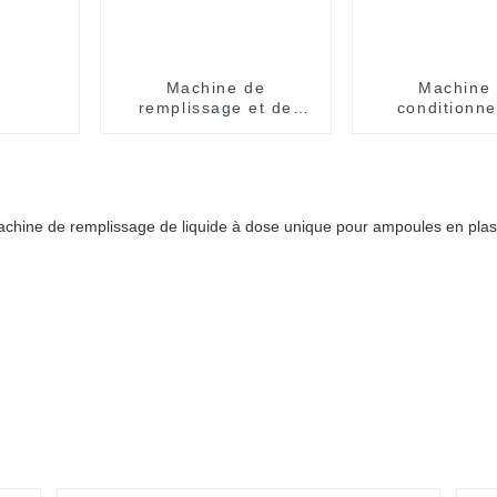
Machine de
Machine
remplissage et de
conditionn
scellage de sacs
automatiqu
d'essence entièrement
crèmes et d'h
automatique
CBD