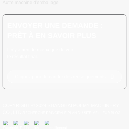
Autre machine d'emballage
ENVOYER UNE DEMANDE :
PRÊT À EN SAVOIR PLUS
Il n’y a rien de mieux que de voir
le résultat final.
Cliquez pour demander des renseignements
COPYRIGHT © 2024 SHANGHAI POEMY MACHINERY
CO., LTD.
RECHERCHE PRINCIPALE
PLAN DU SITE
MEILLEUR BLOG