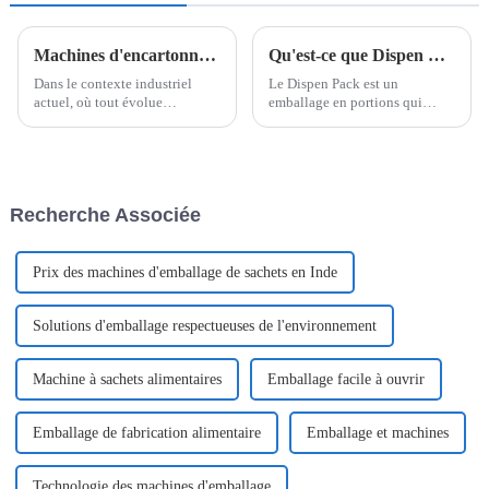
Machines d'encartonnage à grande vitesse de Poemy Machinery
Qu'est-ce que Dispen Pak Pack ?
Dans le contexte industriel
Le Dispen Pack est un
actuel, où tout évolue
emballage en portions qui
rapidement, efficacité et
permet de mettre facilement
fiabilité sont essentielles.
l'assaisonnement sur les
Poemy Machinery, leader des
aliments d'une seule main. Le
solutions d'emballage
Dispen Pack n'est pas
innovantes, propose une
seulement utilisé dans la scène
Recherche Associée
gamme d'encartonneuses à
culinaire mais aussi dans
grande cadence...
d'autres scènes. Un Dispen Pack
Pak fait généralement
référence...
Prix ​​des machines d'emballage de sachets en Inde
Solutions d'emballage respectueuses de l'environnement
Machine à sachets alimentaires
Emballage facile à ouvrir
Emballage de fabrication alimentaire
Emballage et machines
Technologie des machines d'emballage