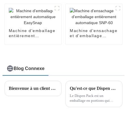
automatique
Machine d'emballage
Machine d'ensachage
entièrement
et d'emballage
automatique
entièrement
EasySnap
automatique SNP-60
Blog Connexe
Bienvenue à un client d'Arabie saoudite pour visiter notre usine.
Qu'est-ce que Dispen Pak Pack ?
Le Dispen Pack est un
emballage en portions qui
permet de mettre facilement
l'assaisonnement sur les
aliments d'une seule main. Le
Dispen Pack n'est pas
seulement utilisé dans la scène