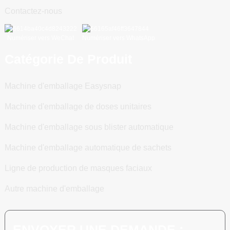
Contactez-nous
Numériser vers WeChat
Numériser vers WhatsApp
Catégorie De Produit
Machine d'emballage Easysnap
Machine d'emballage de doses unitaires
Machine d'emballage sous blister automatique
Machine d'emballage automatique de sachets
Ligne de production de masques faciaux
Autre machine d'emballage
ENVOYER UNE DEMANDE :