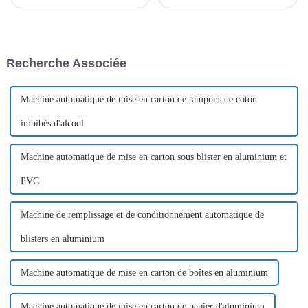
Co., Ltd. participera au salon
une décision très prudente.
Propak Africa 2025 au Centre
Avant de prendre une
des expositions de
décision…
Johannesburg, en Afrique du
Sud. En tant que fabricant
Recherche Associée
leader d'emballages avancés,...
Machine automatique de mise en carton de tampons de coton
imbibés d'alcool
Machine automatique de mise en carton sous blister en aluminium et
PVC
Machine de remplissage et de conditionnement automatique de
blisters en aluminium
Machine automatique de mise en carton de boîtes en aluminium
Machine automatique de mise en carton de papier d'aluminium