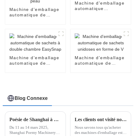
Machine d'emballage
automatique
Machine d'emballage
EasySnap pour sauce
automatique de
au miel et à l'huile de
produits cosmétiques
coco
pour crèmes pour le
visage, parfums,
huiles, lotions, soins
de la peau
Machine d'emballage
Machine d'emballage
automatique de
automatique de
sachets à double
sachets unidoses en
chambre EasySnap
forme de V
Blog Connexe
Poésie de Shanghai à Propak Africa 2025
Les clients ont visité notre usine pour la machine d'emballage easysnap
Du 11 au 14 mars 2025,
Nous savons tous qu'acheter
Shanghai Poemy Machinery
des machines d'emballage est