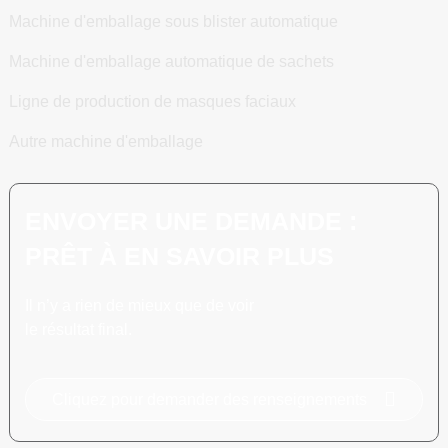
Machine d'emballage sous blister automatique
Machine d'emballage automatique de sachets
Ligne de production de masques faciaux
Autre machine d'emballage
ENVOYER UNE DEMANDE :
PRÊT À EN SAVOIR PLUS
Il n’y a rien de mieux que de voir
le résultat final.
Cliquez pour demander des renseignements