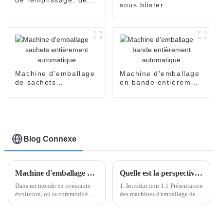
sous blister
scellage et
entièrement
d'emballage de
automatique pour
blisters
formes spéciales
Machine d'emballage
Machine d'emballage
de sachets
en bande entièrement
entièrement
automatique
automatique
Blog Connexe
Machine d'emballage de sachets en forme de V de Shanghai Pomey Machinery
Quelle est la perspective de la machine d'emballage Easy Open
Dans un monde en constante
1. Introduction 1.1 Présentation
évolution, où la commodité et
des machines d'emballage de
l'efficacité influencent les
sachets Easysnap/en forme de
choix des consommateurs, les
V La machine d'emballage à