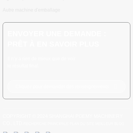
Autre machine d'emballage
ENVOYER UNE DEMANDE :
PRÊT À EN SAVOIR PLUS
Il n’y a rien de mieux que de voir
le résultat final.
Cliquez pour demander des renseignements
COPYRIGHT © 2024 SHANGHAI POEMY MACHINERY
CO., LTD.
RECHERCHE PRINCIPALE
PLAN DU SITE
MEILLEUR BLOG