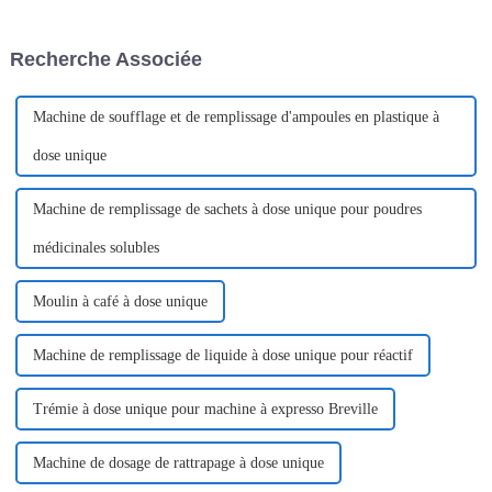
solutions d'emballage
ouverture facile, également
innovantes sont à la pointe des
appelée machine d'emballage
systèmes modernes de
de sachets en forme de V ou
Recherche Associée
distribution de produits. Le
machine d'emballage de
sachet en V...
sachets à ouverture d'une seule
main...
Machine de soufflage et de remplissage d'ampoules en plastique à
dose unique
Machine de remplissage de sachets à dose unique pour poudres
médicinales solubles
Moulin à café à dose unique
Machine de remplissage de liquide à dose unique pour réactif
Trémie à dose unique pour machine à expresso Breville
Machine de dosage de rattrapage à dose unique