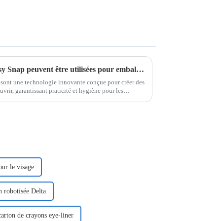
Les machines d'emballage Easy Snap peuvent être utilisées pour emballer quels produits ?
sont une technologie innovante conçue pour créer des
vrir, garantissant praticité et hygiène pour les
ssous les différentes…
ur le visage
 robotisée Delta
arton de crayons eye-liner