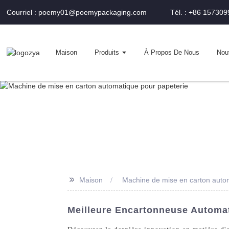
Courriel : poemy01@poemypackaging.com
Tél. : +86 15730
Maison
Produits
À Propos De Nous
Nou
>>
Maison
Machine de mise en carton auto
Meilleure Encartonneuse Automat