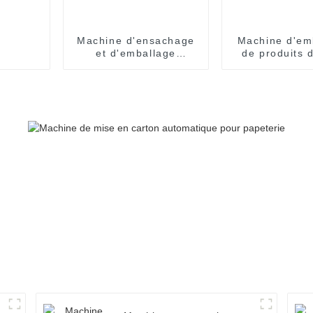
Machine d'ensachage
Machine d'em
et d'emballage
de produits 
entièrement
gobelet enti
automatique SNP-60
automati