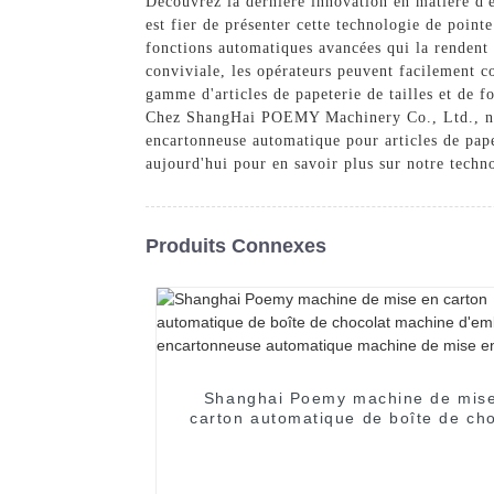
Découvrez la dernière innovation en matière d
est fier de présenter cette technologie de point
fonctions automatiques avancées qui la rendent e
conviviale, les opérateurs peuvent facilement co
gamme d'articles de papeterie de tailles et de f
Chez ShangHai POEMY Machinery Co., Ltd., nous 
encartonneuse automatique pour articles de pap
aujourd'hui pour en savoir plus sur notre techno
Produits Connexes
Shanghai Poemy machine de mis
carton automatique de boîte de cho
machine d'emballage encartonne
automatique machine de mise en c