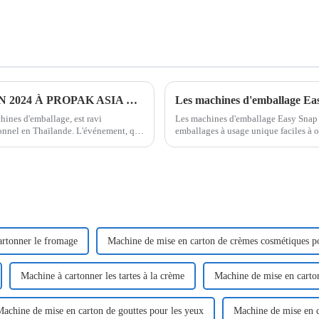
RENCONTREZ-NOUS DU 12 AU 15 JUIN 2024 À PROPAK ASIA À BANGKOK, THAÏLANDE
ines d'emballage, est ravi
Les machines d'emballage Easy Snap 
ionnel en Thaïlande. L'événement, qui
emballages à usage unique faciles à ou
consommateurs. Nous explorons ci-de
artonner le fromage
Machine de mise en carton de crèmes cosmétiques po
Machine à cartonner les tartes à la crème
Machine de mise en carton
achine de mise en carton de gouttes pour les yeux
Machine de mise en c