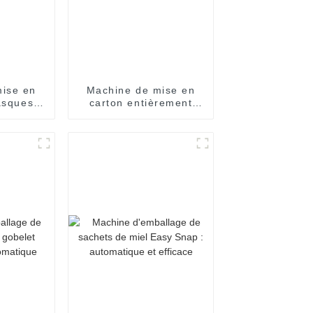
ise en
Machine de mise en
asques
carton entièrement
ent
automatique à grande
que
vitesse