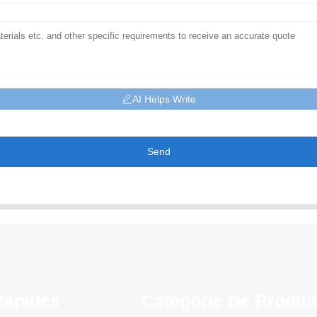
AI Helps Write
Send
Rapides
Catégorie De Produi