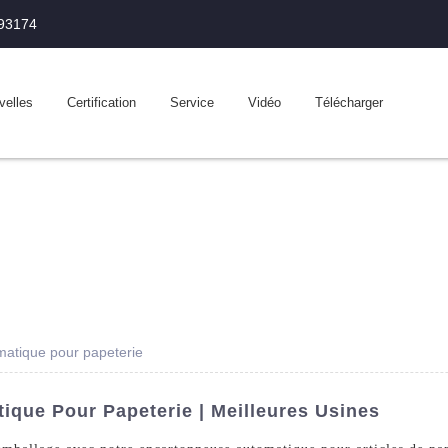
993174
velles
Certification
Service
Vidéo
Télécharger
matique pour papeterie
ique Pour Papeterie | Meilleures Usines