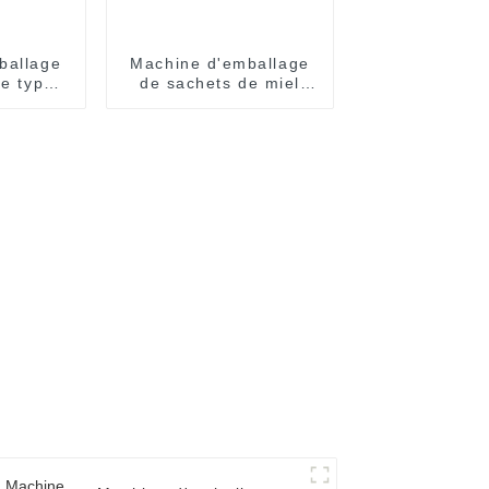
ballage
Machine d'emballage
de type
de sachets de miel
èrement
Easy Snap :
que
automatique et
efficace