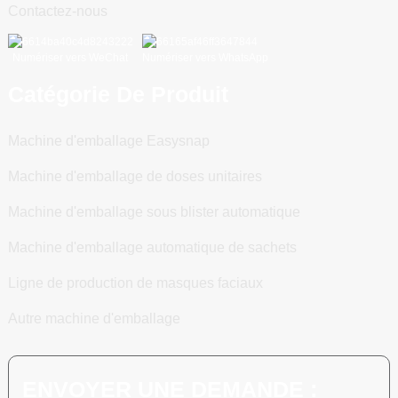
Contactez-nous
Numériser vers WeChat
Numériser vers WhatsApp
Catégorie De Produit
Machine d'emballage Easysnap
Machine d'emballage de doses unitaires
Machine d'emballage sous blister automatique
Machine d'emballage automatique de sachets
Ligne de production de masques faciaux
Autre machine d'emballage
ENVOYER UNE DEMANDE :