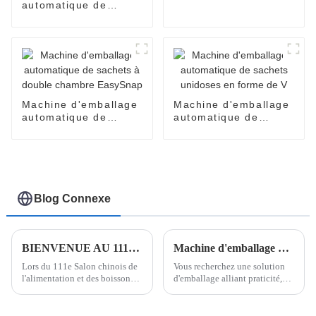
EasySnap pour sauce
automatique de
au miel et à l'huile de
produits cosmétiques
coco
pour crèmes pour le
visage, parfums,
huiles, lotions, soins
de la peau
Machine d'emballage
Machine d'emballage
automatique de
automatique de
sachets à double
sachets unidoses en
chambre EasySnap
forme de V
Blog Connexe
BIENVENUE AU 111E SALON DE L'ALIMENTATION ET DES BOISSONS DE CHINE
Machine d'emballage Easysnap - une solution d'emballage innovante dans la technologie d'emballage à dose unique
Lors du 111e Salon chinois de
Vous recherchez une solution
l'alimentation et des boissons,
d'emballage alliant praticité,
qui s'est tenu du 29 au 31
efficacité et innovation ?
octobre 2024, le stand de
Découvrez la machine
Shanghai Poemy Machinery a
d'emballage Easysnap, une