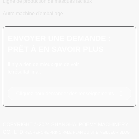
Ligne de production de masques faciaux
Autre machine d'emballage
ENVOYER UNE DEMANDE :
PRÊT À EN SAVOIR PLUS
Il n’y a rien de mieux que de voir
le résultat final.
Cliquez pour demander des renseignements
COPYRIGHT © 2024 SHANGHAI POEMY MACHINERY
CO., LTD.
RECHERCHE PRINCIPALE
PLAN DU SITE
MEILLEUR BLOG