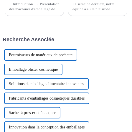
1. Introduction 1.1 Présentation
La semaine dernière, notre
des machines d'emballage de
équipe a eu le plaisir de
sachets Easysnap/en forme de
participer à un salon
V La machine d'emballage à
prestigieux à Kuala Lumpur, où
ouverture facile, également
elle a présenté nos solutions
appelée machine d'emballage
d'emballage innovantes.
de sachets en forme de V ou
L'événement a rencontré un
Recherche Associée
machine d'emballage de
franc succès et a attiré un
sachets à ouverture d'une seule
nombre important de visiteurs.
main...
Fournisseurs de matériaux de pochette
Emballage blister cosmétique
Solutions d'emballage alimentaire innovantes
Fabricants d'emballages cosmétiques durables
Sachet à presser et à claquer
Innovation dans la conception des emballages