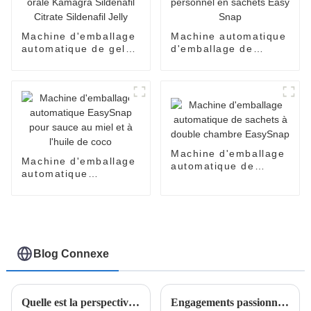
Machine d'emballage
Machine automatique
automatique de gelée
d'emballage de
orale Kamagra
lubrifiant personnel
Sildenafil Citrate
en sachets Easy
Sildenafil Jelly
Snap
Machine d'emballage
Machine d'emballage
automatique de
automatique
sachets à double
EasySnap pour sauce
chambre EasySnap
au miel et à l'huile de
coco
Blog Connexe
Quelle est la perspective de la machine d'emballage Easy Open
Engagements passionnants au salon de Kuala Lumpur : la machine d'emballage Easy Snap à l'honneur