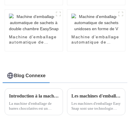
au miel et à l'huile de
produits cosmétiques
coco
pour crèmes pour le
visage, parfums,
huiles, lotions, soins
de la peau
Machine d'emballage
Machine d'emballage
automatique de
automatique de
sachets à double
sachets unidoses en
chambre EasySnap
forme de V
Blog Connexe
Introduction à la machine d'emballage de boîtes de barres de chocolat
Les machines d'emballage Easy Snap peuvent être utilisées pour emballer quels produits ?
La machine d'emballage de
Les machines d'emballage Easy
barres chocolatées est un
Snap sont une technologie
système sophistiqué conçu
innovante conçue pour créer
pour simplifier le processus de
des emballages à usage unique
conditionnement des barres
faciles à ouvrir, garantissant
chocolatées en cartons ou en
praticité et hygiène pour les