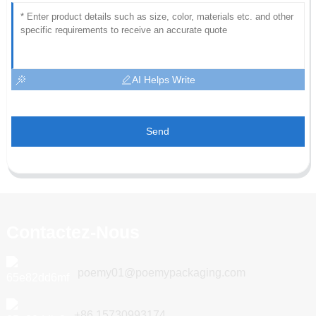
AI Helps Write
Send
Contactez-Nous
poemy01@poemypackaging.com
+86 15730993174