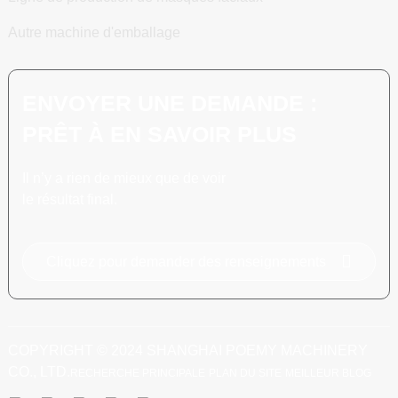
Autre machine d'emballage
ENVOYER UNE DEMANDE :
PRÊT À EN SAVOIR PLUS
Il n’y a rien de mieux que de voir
le résultat final.
Cliquez pour demander des renseignements
COPYRIGHT © 2024 SHANGHAI POEMY MACHINERY
CO., LTD.
RECHERCHE PRINCIPALE
PLAN DU SITE
MEILLEUR BLOG