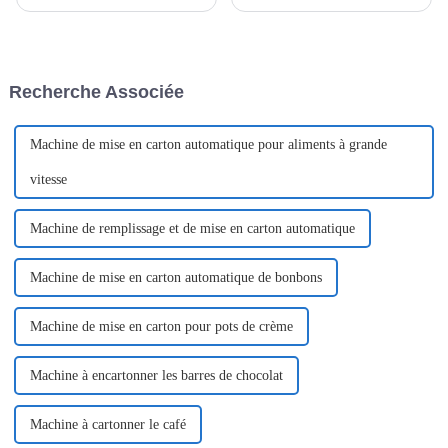
leur rapidité et leur précision.
dans la fourniture de machines
Avec le développement
d'emballage de pointe,
économique, la demande
adaptées aux besoins variés de
d'emballages unidoses
ces secteurs. Notre produit
pratiques et hygiéniques est en
phare, l'Easy...
Recherche Associée
constante augmentation.
Machine de mise en carton automatique pour aliments à grande
vitesse
Machine de remplissage et de mise en carton automatique
Machine de mise en carton automatique de bonbons
Machine de mise en carton pour pots de crème
Machine à encartonner les barres de chocolat
Machine à cartonner le café