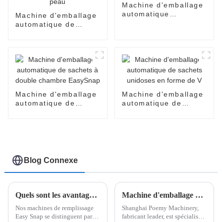
Machine d'emballage
automatique
Machine d'emballage
EasySnap pour sauce
automatique de
au miel et à l'huile de
produits cosmétiques
coco
pour crèmes pour le
visage, parfums,
huiles, lotions, soins
de la peau
Machine d'emballage
Machine d'emballage
automatique de
automatique de
sachets à double
sachets unidoses en
chambre EasySnap
forme de V
Blog Connexe
Quels sont les avantages de notre machine d'emballage Easy Snap ?
Machine d'emballage de sachets en V : solutions d'emballage innovantes avec Shanghai Poemy Machinery
Nos machines de remplissage
Shanghai Poemy Machinery,
Easy Snap se distinguent par
fabricant leader, est spécialisé