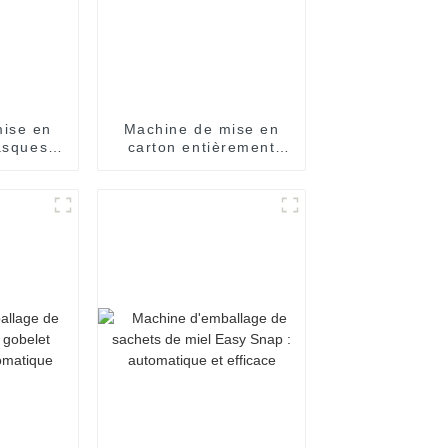
ise en
Machine de mise en
asques
carton entièrement
ent
automatique à grande
que
vitesse