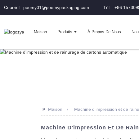
Courriel : poemy01@poemypackaging.com
Tél. : +86 15730
Maison
Produits
À Propos De Nous
Nou
>>
Maison
Machine d'impression et de rain
Machine D'impression Et De Rain