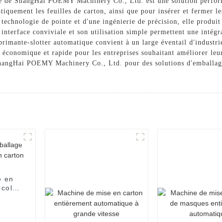
e de ShangHai POEMY Machinery Co., Ltd. est une solution performa
tiquement les feuilles de carton, ainsi que pour insérer et fermer le
technologie de pointe et d'une ingénierie de précision, elle produit d
n interface conviviale et son utilisation simple permettent une intég
mprimante-slotter automatique convient à un large éventail d'industri
 économique et rapide pour les entreprises souhaitant améliorer leu
 ShangHai POEMY Machinery Co., Ltd. pour des solutions d'emballage
e en
colat
use
arton