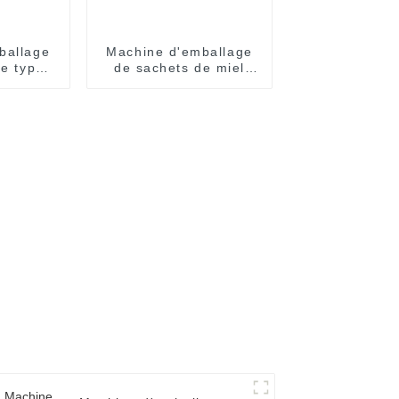
ballage
Machine d'emballage
de type
de sachets de miel
èrement
Easy Snap :
que
automatique et
efficace