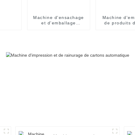
Machine d'ensachage
Machine d'em
et d'emballage
de produits 
entièrement
gobelet enti
automatique SNP-60
automati