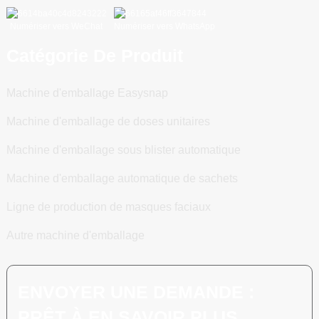
Numériser vers WeChat
Numériser vers WhatsApp
Catégorie De Produit
Machine d'emballage Easysnap
Machine d'emballage de doses unitaires
Machine d'emballage sous blister automatique
Machine d'emballage automatique de sachets
Ligne de production de masques faciaux
Autre machine d'emballage
ENVOYER UNE DEMANDE :
PRÊT À EN SAVOIR PLUS