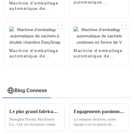
automatique
Machine d'emballage
EasySnap pour sauce
automatique de
au miel et à l'huile de
produits cosmétiques
coco
pour crèmes pour le
visage, parfums,
huiles, lotions, soins
de la peau
Machine d'emballage
Machine d'emballage
automatique de
automatique de
sachets à double
sachets unidoses en
chambre EasySnap
forme de V
Blog Connexe
Le plus grand fabricant chinois de machines d'emballage EasySnap - Shanghai Poemy Company
Engagements passionnants au salon de Kuala Lumpur : la machine d'emballage Easy Snap à l'honneur
Shanghai Poemy Machinery
La semaine dernière, notre
Co., Ltd. est reconnue comme
équipe a eu le plaisir de
le plus grand fabricant de
participer à un salon