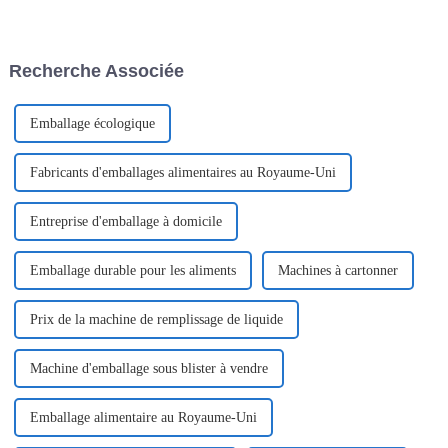
machines d'emballage
prestigieux à Kuala Lumpur, où
EasySnap en Chine.
elle a présenté nos solutions
L'entreprise s'est imposée
d'emballage innovantes.
comme un leader du secteur
L'événement a rencontré un
Recherche Associée
grâce à ses...
franc succès et a attiré un
nombre important de visiteurs.
Emballage écologique
Fabricants d'emballages alimentaires au Royaume-Uni
Entreprise d'emballage à domicile
Emballage durable pour les aliments
Machines à cartonner
Prix ​​de la machine de remplissage de liquide
Machine d'emballage sous blister à vendre
Emballage alimentaire au Royaume-Uni