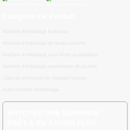
Numériser vers WeChat
Numériser vers WhatsApp
Catégorie De Produit
Machine d'emballage Easysnap
Machine d'emballage de doses unitaires
Machine d'emballage sous blister automatique
Machine d'emballage automatique de sachets
Ligne de production de masques faciaux
Autre machine d'emballage
ENVOYER UNE DEMANDE :
PRÊT À EN SAVOIR PLUS