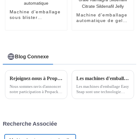
Machine d'emballage
Machine d'emballage
sous blister
automatique de gelée
entièrement
orale Kamagra
automatique
Sildenafil Citrate
Sildenafil Jelly
Blog Connexe
Rejoignez-nous à Propack Vietnam 2024
Les machines d'emballage Easy Snap peuvent être utilisées pour emballer quels produits ?
Nous sommes ravis d'annoncer
Les machines d'emballage Easy
notre participation à Propack
Snap sont une technologie
Vietnam 2024, nous présentons
innovante conçue pour créer
une variété de nos machines
des emballages à usage unique
d'emballage les plus récentes et
faciles à ouvrir, garantissant
les plus innovantes, notamment
praticité et hygiène pour les
la machine d'emballage
consommateurs. Nous
Recherche Associée
EasySnap, Single D...
explorons ci-dessous les
différentes…