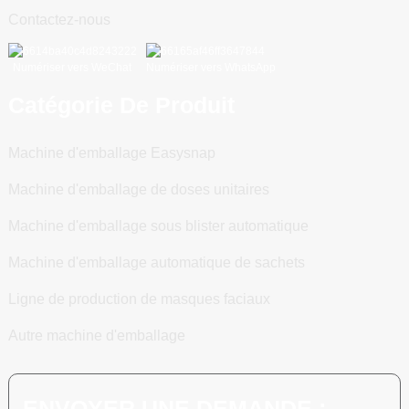
Contactez-nous
Numériser vers WeChat
Numériser vers WhatsApp
Catégorie De Produit
Machine d'emballage Easysnap
Machine d'emballage de doses unitaires
Machine d'emballage sous blister automatique
Machine d'emballage automatique de sachets
Ligne de production de masques faciaux
Autre machine d'emballage
ENVOYER UNE DEMANDE :