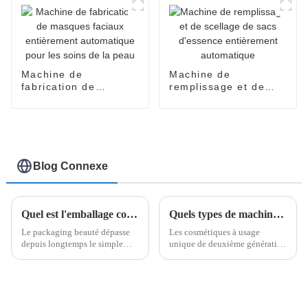
Machine de
Machine de
fabrication de
remplissage et de
masques faciaux
scellage de sacs
entièrement
d'essence
automatique pour les
entièrement
soins de la peau
automatique
Blog Connexe
Quel est l'emballage cosmétique le plus populaire ?
Quels types de machines d’emballage jetables existe-t-il ?
Le packaging beauté dépasse
Les cosmétiques à usage
depuis longtemps le simple
unique de deuxième génération
emballage d'un produit. Il est
sont entrés dans l'œil du public
devenu une présentation
depuis 2018. Avec leurs
intuitive des concepts et
avantages de compacité, de
valeurs profondes d'une
commodité, de stérilité et de
marque. Dans un marché en
sécurité, et leurs ingrédients