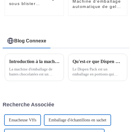
Machine d'emballage
sous blister
automatique de gelée
entièrement
orale Kamagra
automatique
Sildenafil Citrate
Sildenafil Jelly
Blog Connexe
Introduction à la machine d'emballage de boîtes de barres de chocolat
Qu'est-ce que Dispen Pak Pack ?
La machine d'emballage de
Le Dispen Pack est un
barres chocolatées est un
emballage en portions qui
système sophistiqué conçu
permet de mettre facilement
pour simplifier le processus de
l'assaisonnement sur les
conditionnement des barres
aliments d'une seule main. Le
chocolatées en cartons ou en
Dispen Pack n'est pas
boîtes. Utilisant une
seulement utilisé dans la scène
Recherche Associée
technologie de pointe, cette
culinaire mais aussi dans
machine…
d'autres scènes. Un Dispen Pack
Pak fait généralement
référence...
Ensacheuse Vffs
Emballage d'échantillons en sachet