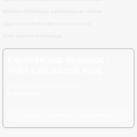
Machine d'emballage automatique de sachets
Ligne de production de masques faciaux
Autre machine d'emballage
ENVOYER UNE DEMANDE :
PRÊT À EN SAVOIR PLUS
Il n’y a rien de mieux que de voir
le résultat final.
Cliquez pour demander des renseignements