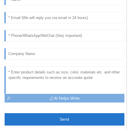
AI Helps Write
Send