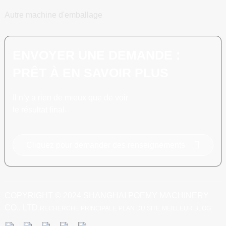
Autre machine d'emballage
ENVOYER UNE DEMANDE :
PRÊT À EN SAVOIR PLUS
Il n’y a rien de mieux que de voir
le résultat final.
Cliquez pour demander des renseignements
COPYRIGHT © 2024 SHANGHAI POEMY MACHINERY
CO., LTD.
RECHERCHE PRINCIPALE
PLAN DU SITE
MEILLEUR BLOG