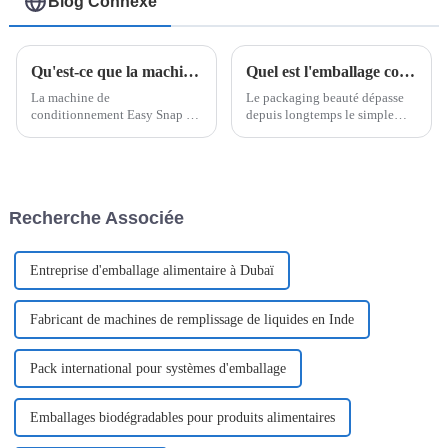
Blog Connexe
Qu'est-ce que la machine d'emballage Easy Snap ?
Quel est l'emballage cosmétique le plus populaire ?
La machine de
Le packaging beauté dépasse
conditionnement Easy Snap est
depuis longtemps le simple
conçue pour créer et
emballage d'un produit. Il est
conditionner des doses
devenu une présentation
individuelles dans un format
intuitive des concepts et
innovant et convivial. Ces
valeurs profondes d'une
machines sont utilisées pour le
marque. Dans un marché en
Recherche Associée
conditionnement de divers
constante évolution…
produits liquides ou semi-
liquides.
Entreprise d'emballage alimentaire à Dubaï
Fabricant de machines de remplissage de liquides en Inde
Pack international pour systèmes d'emballage
Emballages biodégradables pour produits alimentaires