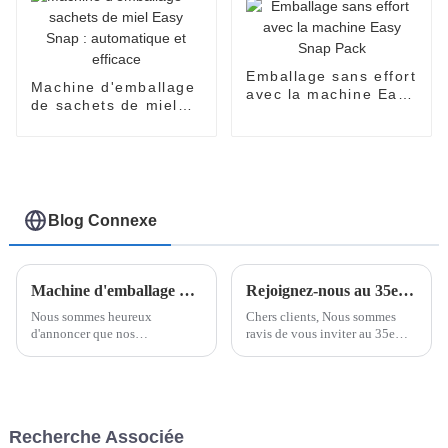
Emballage sans effort
Machine d'emballage
avec la machine Easy
de sachets de miel
Snap Pack
Easy Snap :
automatique et
efficace
Blog Connexe
Machine d'emballage Easysnap, qui est une machine d'emballage de sacs de type carte ouverte à une main
Rejoignez-nous au 35e Salon international des machines de Malaisie - Stand L17 !
Nous sommes heureux
Chers clients, Nous sommes
d'annoncer que nos
ravis de vous inviter au 35e
départements R&D ont
Salon international des
développé une nouvelle
machines de Malaisie, où nous
machine d'emballage, les
présenterons nos dernières
produits emballés par les
innovations en matière de
machines peuvent être ouverts
machines d'emballage et de
Recherche Associée
d'une seule main...
production. Ce salon...