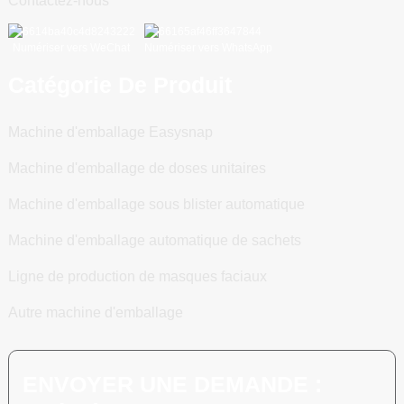
Contactez-nous
Numériser vers WeChat
Numériser vers WhatsApp
Catégorie De Produit
Machine d'emballage Easysnap
Machine d'emballage de doses unitaires
Machine d'emballage sous blister automatique
Machine d'emballage automatique de sachets
Ligne de production de masques faciaux
Autre machine d'emballage
ENVOYER UNE DEMANDE :