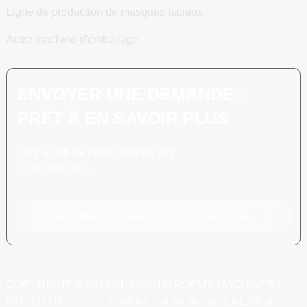
Ligne de production de masques faciaux
Autre machine d'emballage
ENVOYER UNE DEMANDE :
PRÊT À EN SAVOIR PLUS
Il n’y a rien de mieux que de voir
le résultat final.
Cliquez pour demander des renseignements
COPYRIGHT © 2024 SHANGHAI POEMY MACHINERY
CO., LTD.
RECHERCHE PRINCIPALE
PLAN DU SITE
MEILLEUR BLOG