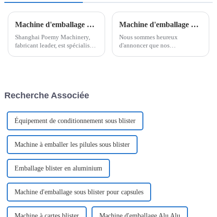
Machine d'emballage de sachets en V : solutions d'emballage innovantes avec Shanghai Poemy Machinery
Machine d'emballage Easysnap, qui est une machine d'emballage de sacs de type carte ouverte à une main
Shanghai Poemy Machinery,
Nous sommes heureux
fabricant leader, est spécialisé
d'annoncer que nos
dans la fourniture de machines
départements R&D ont
d'emballage de pointe,
développé une nouvelle
adaptées aux besoins variés de
machine d'emballage, les
ces secteurs. Notre produit
produits emballés par les
phare, l'Easy...
machines peuvent être ouverts
Recherche Associée
d'une seule main...
Équipement de conditionnement sous blister
Machine à emballer les pilules sous blister
Emballage blister en aluminium
Machine d'emballage sous blister pour capsules
Machine à cartes blister
Machine d'emballage Alu Alu