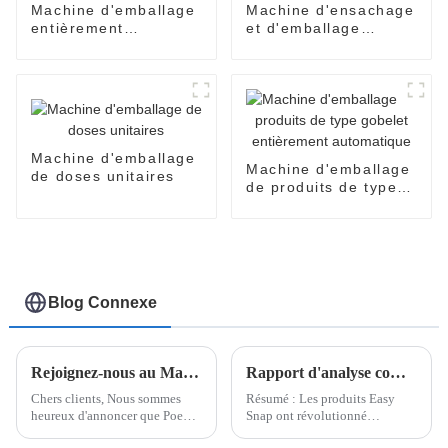
Machine d'emballage
Machine d'ensachage
entièrement
et d'emballage
automatique
entièrement
EasySnap
automatique SNP-60
Machine d'emballage
Machine d'emballage
de doses unitaires
de produits de type
gobelet entièrement
automatique
Blog Connexe
Rejoignez-nous au Malaysia International Trade & Exhibition Centre (MITEC) pour découvrir notre dernière technologie en matière de machines d'emballage
Rapport d'analyse complet sur les produits Easy Snap
Chers clients, Nous sommes
Résumé : Les produits Easy
heureux d'annoncer que Poemy
Snap ont révolutionné
Machinery participe à
l'industrie de l'emballage en