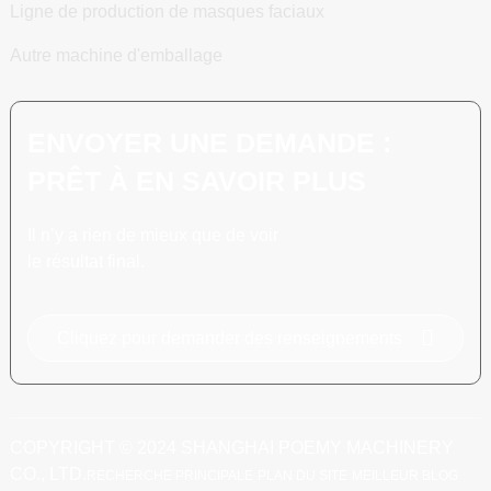
Ligne de production de masques faciaux
Autre machine d'emballage
ENVOYER UNE DEMANDE :
PRÊT À EN SAVOIR PLUS
Il n’y a rien de mieux que de voir
le résultat final.
Cliquez pour demander des renseignements
COPYRIGHT © 2024 SHANGHAI POEMY MACHINERY
CO., LTD.
RECHERCHE PRINCIPALE
PLAN DU SITE
MEILLEUR BLOG