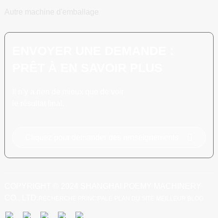
Autre machine d'emballage
ENVOYER UNE DEMANDE :
PRÊT À EN SAVOIR PLUS
Il n’y a rien de mieux que de voir
le résultat final.
Cliquez pour demander des renseignements
COPYRIGHT © 2024 SHANGHAI POEMY MACHINERY
CO., LTD.
RECHERCHE PRINCIPALE
PLAN DU SITE
MEILLEUR BLOG