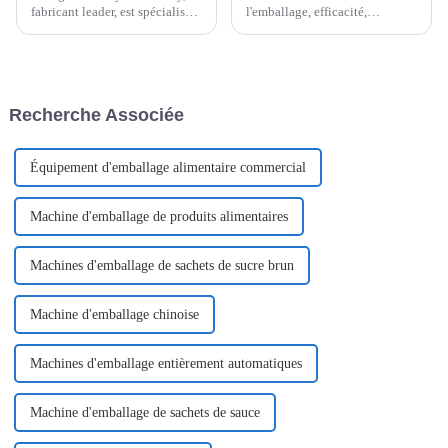
fabricant leader, est spécialisé
l'emballage, efficacité,
dans la fourniture de machines
précision et polyvalence sont
d'emballage de pointe,
primordiales. Les machines
adaptées aux besoins variés de
d'emballage en sachets se sont
ces secteurs. Notre produit
imposées comme une solution
phare, l'Easy...
incontournable, répondant aux
Recherche Associée
besoins de divers secteurs…
Équipement d'emballage alimentaire commercial
Machine d'emballage de produits alimentaires
Machines d'emballage de sachets de sucre brun
Machine d'emballage chinoise
Machines d'emballage entièrement automatiques
Machine d'emballage de sachets de sauce