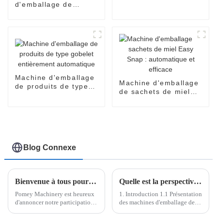
automatique SNP-60
d'emballage de
remplissage de
yaourt de crème
d'huile de miel de
confiture de sauce de
dispenpak de blister
à deux chambres
Machine d'emballage
Machine d'emballage
de produits de type
de sachets de miel
gobelet entièrement
Easy Snap :
automatique
automatique et
efficace
Blog Connexe
Bienvenue à tous pour participer au China Beauty Expo qui se tiendra au Shanghai New International Expo Center en Chine du 22 au 24 mai 2024
Quelle est la perspective de la machine d'emballage Easy Open
Pomey Machinery est heureux
1. Introduction 1.1 Présentation
d'annoncer notre participation
des machines d'emballage de
à CHINA BEAUTY EXPO, qui
sachets Easysnap/en forme de