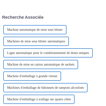
se déroulera du 22 au 24 mai.
V La machine d'emballage à
L'exposition se tiendra au
ouverture facile, également
Shanghai New International
appelée machine d'emballage
Expo Centre en Chine.
de sachets en forme de V ou
Recherche Associée
machine d'emballage de
sachets à ouverture d'une seule
main...
Machine automatique de mise sous blister
Machines de mise sous blister automatiques
Ligne automatique pour le conditionnement de doses uniques
Machine de mise en carton automatique de sachets
Machine d'emballage à grande vitesse
Machines d'emballage de bâtonnets de tampons alcoolisés
Machine d'emballage à scellage sur quatre côtés