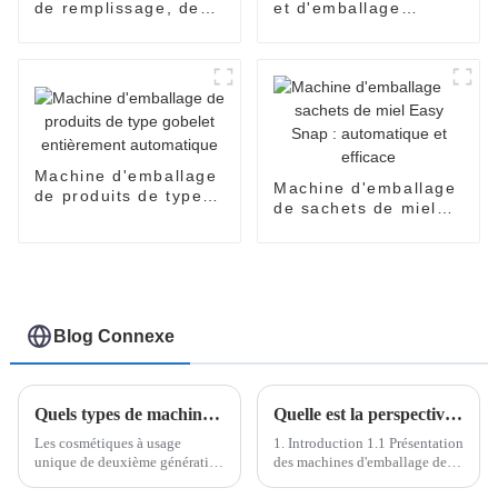
de remplissage, de
et d'emballage
scellage et
entièrement
d'emballage de
automatique SNP-60
blisters
Machine d'emballage
Machine d'emballage
de produits de type
de sachets de miel
gobelet entièrement
Easy Snap :
automatique
automatique et
efficace
Blog Connexe
Quels types de machines d’emballage jetables existe-t-il ?
Quelle est la perspective de la machine d'emballage Easy Open
Les cosmétiques à usage
1. Introduction 1.1 Présentation
unique de deuxième génération
des machines d'emballage de
sont entrés dans l'œil du public
sachets Easysnap/en forme de