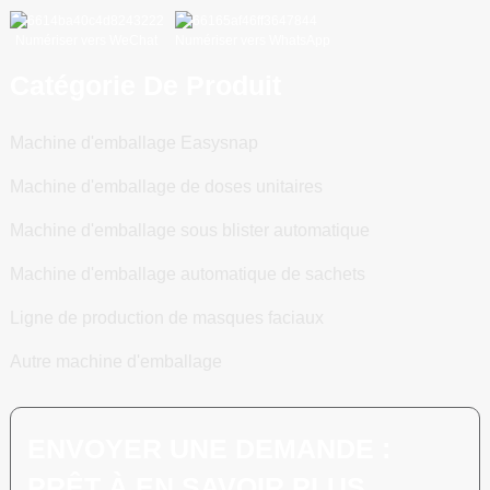
Numériser vers WeChat
Numériser vers WhatsApp
Catégorie De Produit
Machine d'emballage Easysnap
Machine d'emballage de doses unitaires
Machine d'emballage sous blister automatique
Machine d'emballage automatique de sachets
Ligne de production de masques faciaux
Autre machine d'emballage
ENVOYER UNE DEMANDE :
PRÊT À EN SAVOIR PLUS