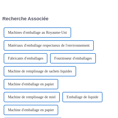
depuis 2018. Avec leurs
V La machine d'emballage à
avantages de compacité, de
ouverture facile, également
commodité, de stérilité et de
appelée machine d'emballage
sécurité, et leurs ingrédients
de sachets en forme de V ou
Recherche Associée
actifs qui préservent la
machine d'emballage de
fraîcheur,...
sachets à ouverture d'une seule
main...
Machines d'emballage au Royaume-Uni
Matériaux d'emballage respectueux de l'environnement
Fabricants d'emballages
Fournisseur d'emballages
Machine de remplissage de sachets liquides
Machine d'emballage en papier
Machine de remplissage de miel
Emballage de liquide
Machine d'emballage en papier