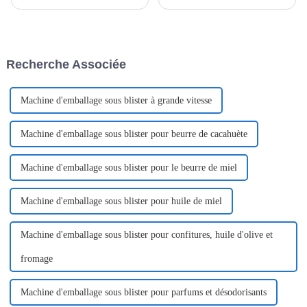
l'intégration économique
essentiels pour les femmes
mondiale, le commerce
pendant leurs règles. Leur
international joue un rôle de
procédé de fabrication allie
plus en plus important dans le
technologie, hygiène et design
développement économique de
ergonomique pour offrir aux
Recherche Associée
divers pays. À mesure que le
femmes un confort optimal.
monde...
Machine d'emballage sous blister à grande vitesse
Machine d'emballage sous blister pour beurre de cacahuète
Machine d'emballage sous blister pour le beurre de miel
Machine d'emballage sous blister pour huile de miel
Machine d'emballage sous blister pour confitures, huile d'olive et
fromage
Machine d'emballage sous blister pour parfums et désodorisants