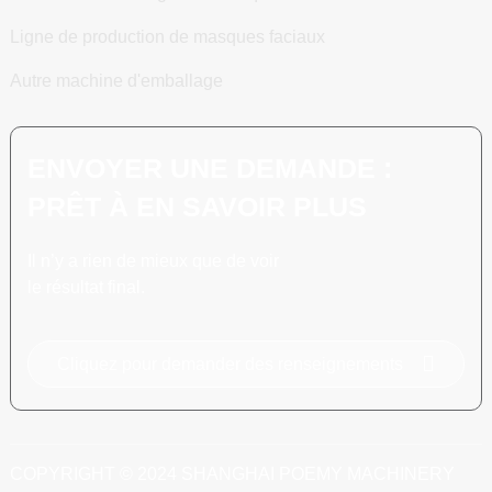
Ligne de production de masques faciaux
Autre machine d'emballage
ENVOYER UNE DEMANDE :
PRÊT À EN SAVOIR PLUS
Il n’y a rien de mieux que de voir
le résultat final.
Cliquez pour demander des renseignements
COPYRIGHT © 2024 SHANGHAI POEMY MACHINERY