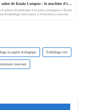
Engagements passionnants au salon de Kuala Lumpur : la machine d'emballage Easy Snap à l'honneur
 le plaisir de participer à un salon prestigieux à Kuala
ions d'emballage innovantes. L'événement a rencontré
important de visiteurs.
lage en papier écologique
Emballage vert
imentaire innovant