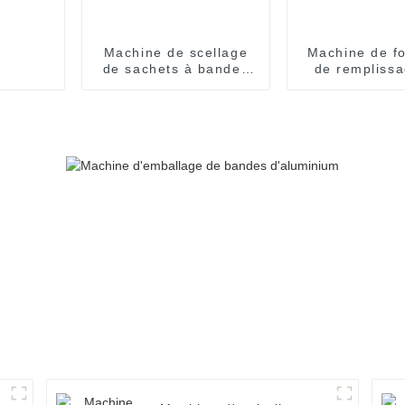
Machine de scellage
Machine de f
de sachets à bandes
de remplissa
multivoies de
scellage
Shanghai Company
d'emballag
blister