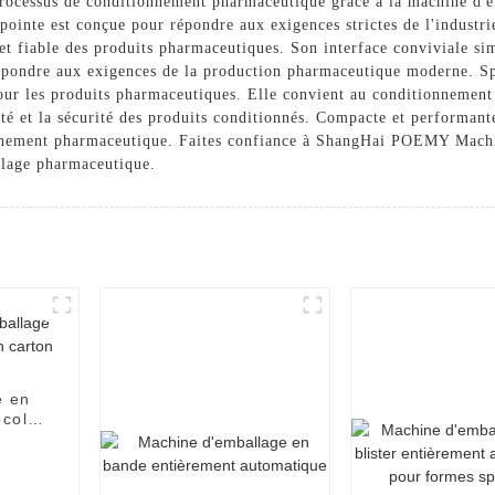
e processus de conditionnement pharmaceutique grâce à la machine d
inte est conçue pour répondre aux exigences strictes de l'industri
et fiable des produits pharmaceutiques. Son interface conviviale simp
répondre aux exigences de la production pharmaceutique moderne. S
pour les produits pharmaceutiques. Elle convient au conditionnement
grité et la sécurité des produits conditionnés. Compacte et performan
ionnement pharmaceutique. Faites confiance à ShangHai POEMY Machi
llage pharmaceutique.
e en
colat
use
arton