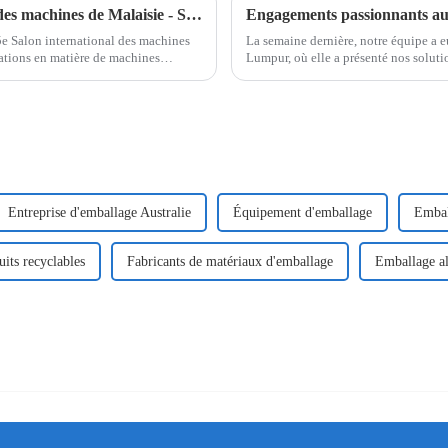
Rejoignez-nous au 35e Salon international des machines de Malaisie - Stand L17 !
5e Salon international des machines
La semaine dernière, notre équipe a eu
ations en matière de machines
Lumpur, où elle a présenté nos solut
un franc succès et a attiré un nombre 
Entreprise d'emballage Australie
Équipement d'emballage
Embal
its recyclables
Fabricants de matériaux d'emballage
Emballage al