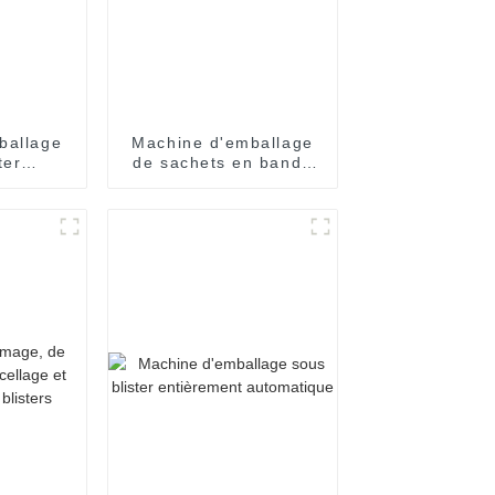
ballage
Machine d'emballage
ter
de sachets en bande
ent
entièrement
 pour
automatique
iales