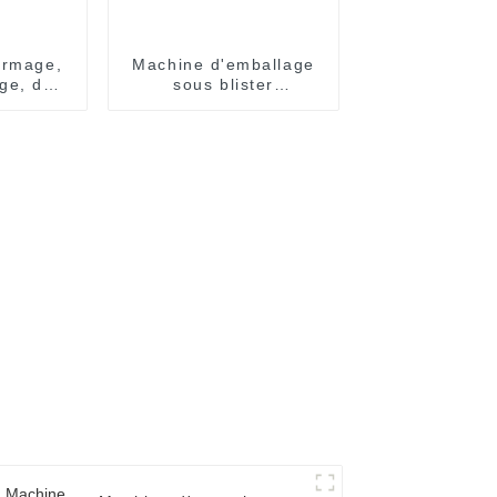
ormage,
Machine d'emballage
ge, de
sous blister
 et
entièrement
e de
automatique
s