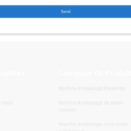
Send
Rapides
Catégorie De Produi
Machine d'emballage Easysnap
e nous
Machine d'emballage de doses
unitaires
Machine d'emballage sous blister