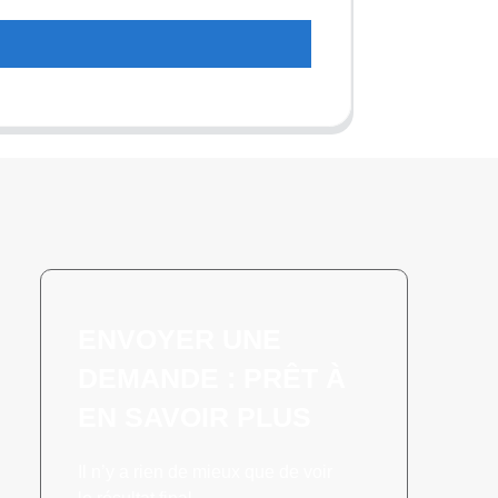
t
ENVOYER UNE
DEMANDE : PRÊT À
EN SAVOIR PLUS
Il n’y a rien de mieux que de voir