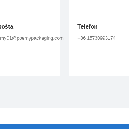
pošta
Telefon
emy01@poemypackaging.com
+86 15730993174