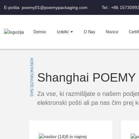
E-pošta: poemy01@poemypackaging.com
Tel.: +86 1573099
Domov
Izdelki
O Nas
Novice
Certif
KONTAKTIRAJTE NAS
Shanghai POEMY M
Za vse, ki razmišljate o našem podjet
elektronski pošti ali pa nas čim prej k