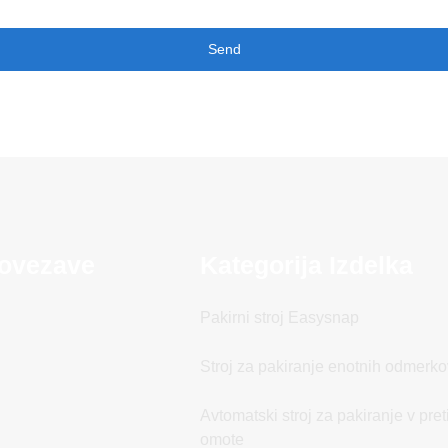
Send
Povezave
Kategorija Izdelka
Pakirni stroj Easysnap
Stroj za pakiranje enotnih odmerk
Avtomatski stroj za pakiranje v pre
omote