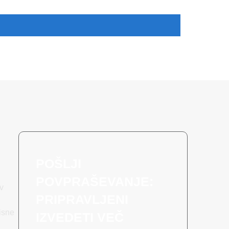
POŠLJI
POVPRAŠEVANJE:
ov
PRIPRAVLJENI
tisne
IZVEDETI VEČ