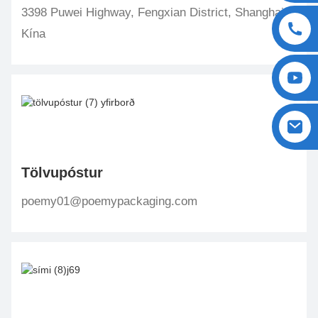
3398 Puwei Highway, Fengxian District, Shanghai,
Kína
Tölvupóstur
poemy01@poemypackaging.com