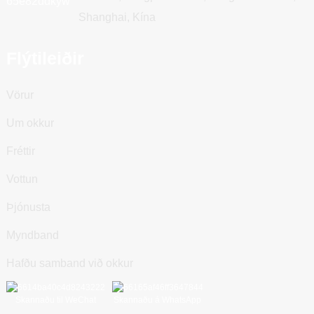
Shanghai, Kína
Flýtileiðir
Vörur
Um okkur
Fréttir
Vottun
Þjónusta
Myndband
Hafðu samband við okkur
Skannaðu til WeChat
Skannaðu á WhatsApp