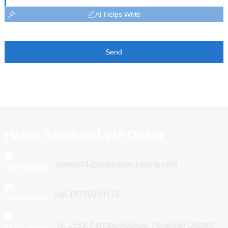
AI Helps Write
Send
Hafðu Samband Við Okkur
poemy01@poemypackaging.com
+86 15730993174
nr. 1533, Fengpu Avenue, Fengxian District,