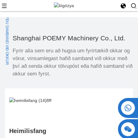
HAFÐU SAMBAND VIÐ OKKUR
Shanghai POEMY Machinery Co., Ltd.
Fyrir alla sem eru að hugsa um fyrirtækið okkar og
vörur, vinsamlegast hafið samband við okkur með
því að senda okkur tölvupóst eða hafið samband við
okkur sem fyrst.
+86 15730993174
Heimilisfang