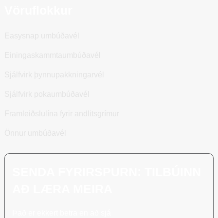
Vöruflokkur
Easysnap umbúðavél
Einingaskammtaumbúðavél
Sjálfvirk þynnupakkningarvél
Sjálfvirk pokaumbúðavél
Framleiðslulína fyrir andlitsgrímur
Önnur umbúðavél
SENDA FYRIRSPURN: TILBÚINN
AÐ LÆRA MEIRA
Það er ekkert betra en að sjá